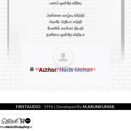
பணம் ஒன்றே விரிவு
அன்னை வாழ்வு விடுதி
அவரே அறியா சடுதி
பேணிக் காக்கா நியதி
தனிமை ஒன்றே விதியா
Author:
Nada Mohan
March 12, 2025
No Comments
FIRSTAUDIO
- 1996
| Developed By
M.ARUNKUMAR
.
Home
Radio
Kavithaikal
Shopping
More