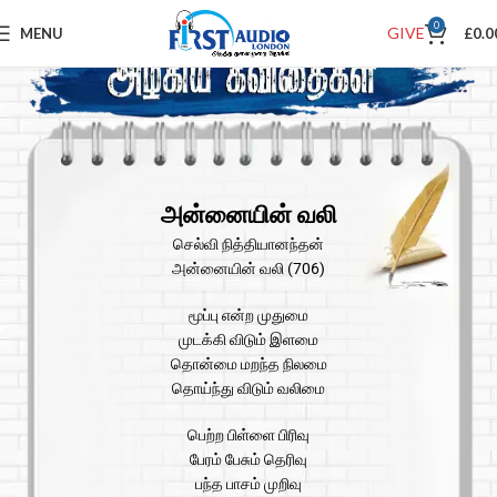
0
GIVE
MENU
£
0.0
அன்னையின் வலி
செல்வி நித்தியானந்தன்
அன்னையின் வலி (706)
மூப்பு என்ற முதுமை
முடக்கி விடும் இளமை
தொன்மை மறந்த நிலமை
தொய்ந்து விடும் வலிமை
பெற்ற பிள்ளை பிரிவு
பேரம் பேசும் தெரிவு
பந்த பாசம் முறிவு