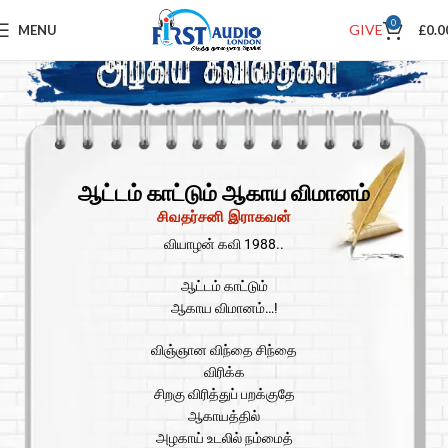
0
GIVE
MENU
£
0.0
ஆட்டம் காட்டும் ஆகாய விமானம்
சிவதர்சனி இராகவன்
வியாழன் கவி 1988..
ஆட்டம் காட்டும்
ஆகாய விமானம்…!
விஞ்ஞான விந்தை சிந்தை
விரிக்க
சிறகு விரித்துப் பறக்குதே
ஆகாயத்தில்
அழகாய் உடலில் நம்மைத்