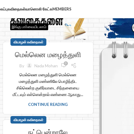
கப்பு
கவிதைகள்
வானொலி கேட்க
MEMBERS
இங்கு பாா்வையிடலாம்
வியாழன் கவிதைகள்
மெல்லென மழைத்துளி
0
By
Nada Mohan
மெல்லென மழைத்துளி மெல்லென
மழைத்துளி மண்ணிலே பொழிந்திட
சில்லென்ற குளிர்வாடை சிந்தனையை
மீட்டவும் எள்ளென்றால் எண்ணை ஆகாது...
CONTINUE READING
வியாழன் கவிதைகள்
நட்பென்றாலே