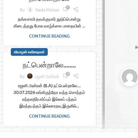
0
By
Nada Mohan
தங்கசாமி தவக்குமார் துடுப்பொன்று
கிடைத்தது போல வாழ்க்கை பாதையின் ...
CONTINUE READING
ந
வியாழன் கவிதைகள்
நட்பென்றாலே……..
0
By
ரஜனி அன்ரன்
ரஜனி அன்ரன் (B.A) நட்பென்றாலே....
30.07.2026 எங்கிருந்தோ வந்த சொந்தம்
எந்தஎதிர்பார்ப்பும் இல்லாப் பந்தம்
இரத்தபந்தம் இல்லாஉறவு இருளில்...
CONTINUE READING