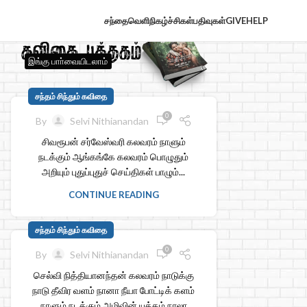
சந்தைவெளி
நிகழ்ச்சிகள்
பதிவுகள்
GIVE
HELP
இங்கு பாா்வையிடலாம்
சந்தம் சிந்தும் கவிதை
0
By
Selvi Nithianandan
சிவரூபன் சர்வேஸ்வரி கலவரம் நாளும்
நடக்கும் ஆங்கங்கே கலவரம் பொழுதும்
அறியும் புதுப்புதுச் செய்திகள் பாழும்...
CONTINUE READING
சந்தம் சிந்தும் கவிதை
0
By
Selvi Nithianandan
செல்வி நித்தியானந்தன் கலவரம் நாடுக்கு
நாடு தீவிர வளம் நானா நீயா போட்டிக் களம்
நாளும் நடக்கும் அழிவின் யுத்தம் நாலா