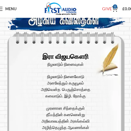
0
GIVE
MENU
£
0.0
இரா விஜயகௌரி
நிழலாடும் நினைவுகள்
நிழலாடும் நினைவோடு
அனலேந்தும் கருவூலம்
அறிவென்ற. பெருஞ்சொத்தை
களவாடும். இழி. நோக்கு
முரணான சிந்தைக்குள்
தீப்பந்தின் கனலொன்று
அறிவாலயத்தின் அகங்கவ்வி
அழித்தெழுந்த ஆவணங்கள்