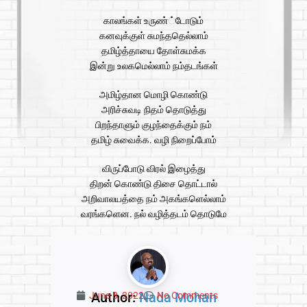
காலங்கள் உருண்்டோடும்
கனவுக்குள் சுமந்ததெல்லாம்
தமிழ்த்தாயை தோள்சுமக்க
இன்று உலகமெல்லாம் நம்தடங்கள்
அமிழ்தான மொழி கொண்டு
அரிச்சுவடி நிதம் தொடுத்து
பிறந்தாளும் குழந்தைக்கும் நம்
தமிழ் சுவைக்க. வழி நிறைப்போம்
விருப்போடு விரல் இழைத்து
திறன் கொண்டு திசை தொட்டால்
அறிவாலயத்தை நம் அகங்களெல்லாம்
வரங்களென. நல் வழித்தடம் தொடுமே
Author:
Nada Mohan
June 8, 2022
No Comments