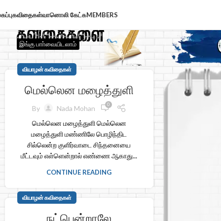
கப்பு
கவிதைகள்
வானொலி கேட்க
MEMBERS
இங்கு பாா்வையிடலாம்
வியாழன் கவிதைகள்
மெல்லென மழைத்துளி
0
By
Nada Mohan
மெல்லென மழைத்துளி மெல்லென
மழைத்துளி மண்ணிலே பொழிந்திட
சில்லென்ற குளிர்வாடை சிந்தனையை
மீட்டவும் எள்ளென்றால் எண்ணை ஆகாது...
CONTINUE READING
வியாழன் கவிதைகள்
நட்பென்றாலே