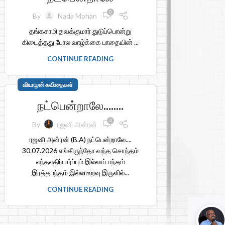
0
By
Nada Mohan
தங்கசாமி தவக்குமார் துடுப்பொன்று
கிடைத்தது போல வாழ்க்கை பாதையின் ...
CONTINUE READING
வியாழன் கவிதைகள்
நட்பென்றாலே……..
0
By
ரஜனி அன்ரன்
ரஜனி அன்ரன் (B.A) நட்பென்றாலே....
30.07.2026 எங்கிருந்தோ வந்த சொந்தம்
எந்தஎதிர்பார்ப்பும் இல்லாப் பந்தம்
இரத்தபந்தம் இல்லாஉறவு இருளில்...
CONTINUE READING