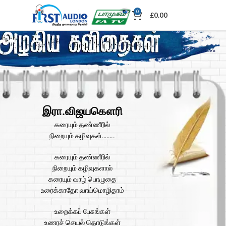
0
£
0.00
இரா.விஜயகௌரி
கரையும் தண்ணீரில்
நிறையும் கழிவுகள்……..
கரையும் தண்ணீரில்
நிறையும் கழிவுகளால்
கரையும் வாழ் பொழுதை
உரைக்காதோ வாய்மொழிதாம்
உறைக்கப் பேசுங்கள்
உணரச் செயல் தொடுங்கள்