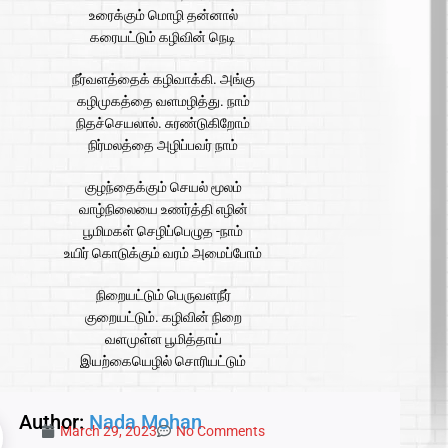
உரைக்கும் மொழி தன்னால்
கரையட்டும் கழிவின் நெடி
நீர்வளத்தைக் கழிவாக்கி. அங்கு
கழிமுகத்தை வளமழித்து. நாம்
நிதச்செயலால். சுரண்டுகிறோம்
நிர்மலத்தை அழிப்பவர் நாம்
குழந்தைக்கும் செயல் மூலம்
வாழ்நிலையை உணர்த்தி எழின்
பூமிமகள் செழிப்பெழுத -நாம்
உயிர் கொடுக்கும் வரம் அமைப்போம்
நிறையட்டும் பெருவளநீர்
குறையட்டும். கழிவின் நிறை
வளமுள்ள பூமித்தாய்
இயற்கையெழில் சொரியட்டும்
Author:
Nada Mohan
March 29, 2023
No Comments