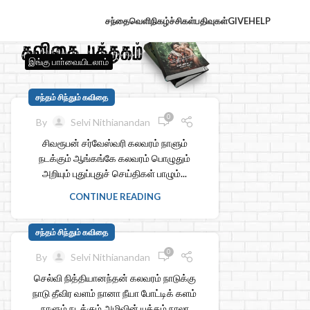
சந்தைவெளி
நிகழ்ச்சிகள்
பதிவுகள்
GIVE
HELP
இங்கு பாா்வையிடலாம்
சந்தம் சிந்தும் கவிதை
0
By
Selvi Nithianandan
சிவரூபன் சர்வேஸ்வரி கலவரம் நாளும்
நடக்கும் ஆங்கங்கே கலவரம் பொழுதும்
அறியும் புதுப்புதுச் செய்திகள் பாழும்...
CONTINUE READING
சந்தம் சிந்தும் கவிதை
0
By
Selvi Nithianandan
செல்வி நித்தியானந்தன் கலவரம் நாடுக்கு
நாடு தீவிர வளம் நானா நீயா போட்டிக் களம்
நாளும் நடக்கும் அழிவின் யுத்தம் நாலா