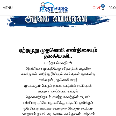
0
GIVE
MENU
£
0.0
ஏற்றமுறு முதலொலி எண்திசையும்
தினமொலி..
வசந்தா ஜெகதீசன்
ஆண்டுகள் முப்பதியேழு சரிதத்தின் வலுவில்
சான்றுகள் பகிர்ந்து இன்றும் செய்திகள் தருகின்ற
சன்றைஸ் முதலொலி வாழி
முடக்கமும் போரும் தாயக வாழ்வில் தவிப்புடன்
உறவுகள் புலம்பெயர் நாட்டில்
தொலைத்தொடர்புகளற்ற காலத்தின் கடினம்
நள்ளிரவு பதினொருமணிக்கு நம்தமிழ் ஒலிக்கும்
ஒரேயொரு ஊடகம் சன்றைஸ் ஆவலும் தவிப்பும்
மனதினில் தீயாய் அடங்குமே செய்தியின் பகிர்வால்