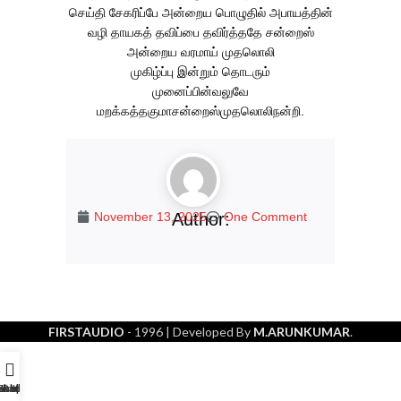
செய்தி சேகரிப்பே அன்றைய பொழுதில் அபாயத்தின்
வழி தாயகத் தவிப்பை தவிர்த்ததே சன்றைஸ்
அன்றைய வரமாய் முதலொலி
முகிழ்ப்பு இன்றும் தொடரும்
முனைப்பின்வலுவே
மறக்கத்தகுமாசன்றைஸ்முதலொலிநன்றி.
November 13, 2025
Author:
One Comment
FIRSTAUDIO
- 1996
| Developed By
M.ARUNKUMAR
.
avithaikal
Home
Shopping
Radio
More