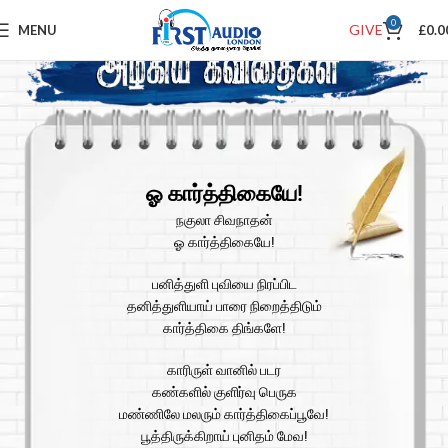
0
GIVE
MENU
£
0.0
ஓ கார்த்திகையே!
நகுலா சிவநாதன்
ஓ கார்த்திகையே!
பனித்துளி புவியை நிரப்பிட
தனித்துளியாய் பாரை நிறைத்திடும்
கார்த்திகை திங்களே!
காரிருள் வானில் படர
கண்களில் குளிர்வு பெருக
மண்ணிலே மலரும் கார்த்திகைப்பூவே!
பூத்திருக்கிறாய் புனிதம் மேவ!