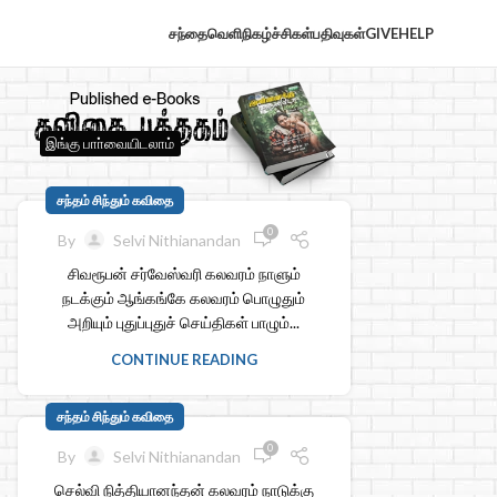
சந்தைவெளி
நிகழ்ச்சிகள்
பதிவுகள்
GIVE
HELP
இங்கு பாா்வையிடலாம்
சந்தம் சிந்தும் கவிதை
0
By
Selvi Nithianandan
சிவரூபன் சர்வேஸ்வரி கலவரம் நாளும்
நடக்கும் ஆங்கங்கே கலவரம் பொழுதும்
அறியும் புதுப்புதுச் செய்திகள் பாழும்...
CONTINUE READING
சந்தம் சிந்தும் கவிதை
0
By
Selvi Nithianandan
செல்வி நித்தியானந்தன் கலவரம் நாடுக்கு