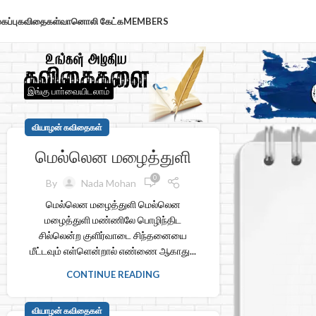
கப்பு
கவிதைகள்
வானொலி கேட்க
MEMBERS
இங்கு பாா்வையிடலாம்
வியாழன் கவிதைகள்
மெல்லென மழைத்துளி
0
By
Nada Mohan
மெல்லென மழைத்துளி மெல்லென
மழைத்துளி மண்ணிலே பொழிந்திட
சில்லென்ற குளிர்வாடை சிந்தனையை
மீட்டவும் எள்ளென்றால் எண்ணை ஆகாது...
CONTINUE READING
வியாழன் கவிதைகள்