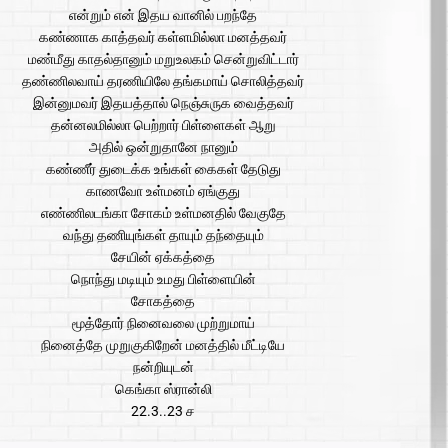
என்றும் என் இதய வானில் பறந்தே
கண்ணாக காத்தவர் கள்ளமில்லா மனத்தவர்
மண்மீது காதல்தானும் மறுஉலகம் சென்றுவிட்டார்
தண்ணிலவாய் தரணியிலே தங்கமாய் சொலித்தவர்
இன்னுமவர் இதயத்தால் நெஞ்சுருக வைத்தவர்
தன்னலமில்லா பெற்றார் பிள்ளைகள் ஆறு
அதில் ஒன்றுதானே நானும்
கண்ணீர் துடைக்க உங்கள் கைகள் தேடுது
காணவோ உள்மனம் ஏங்குது
எண்ணிலடங்கா சோகம் உள்மனதில் வேகுதே
வந்து தணியுங்கள் தாயும் தந்தையும்
சேயின் ஏக்கத்தை
நொந்து மடியும் உமது பிள்ளையின்
சோகத்தை
மூத்தோர் நினைவலை முற்றுமாய்
நினைத்தே முறுகுகிறேன் மனத்தில் மீட்டியே
நன்றியுடன்
கெங்கா ஸ்ரான்லி
22.3..23 ச