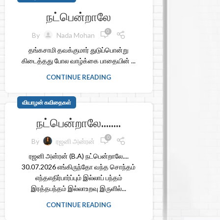
நட்பென்றாலே
0
By
Nada Mohan
தங்கசாமி தவக்குமார் துடுப்பொன்று
கிடைத்தது போல வாழ்க்கை பாதையின் ...
CONTINUE READING
வியாழன் கவிதைகள்
நட்பென்றாலே……..
0
By
ரஜனி அன்ரன்
ரஜனி அன்ரன் (B.A) நட்பென்றாலே....
30.07.2026 எங்கிருந்தோ வந்த சொந்தம்
எந்தஎதிர்பார்ப்பும் இல்லாப் பந்தம்
இரத்தபந்தம் இல்லாஉறவு இருளில்...
CONTINUE READING