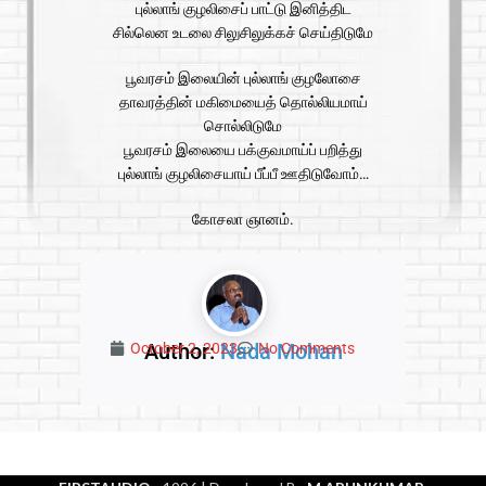
புல்லாங் குழலிசைப் பாட்டு இனித்திட
சில்லென உடலை சிலுசிலுக்கச் செய்திடுமே
பூவரசம் இலையின் புல்லாங் குழலோசை
தாவரத்தின் மகிமையைத் தொல்லியமாய்
சொல்லிடுமே
பூவரசம் இலையை பக்குவமாய்ப் பறித்து
புல்லாங் குழலிசையாய் பீப்பீ ஊதிடுவோம்…
கோசலா ஞானம்.
Author:
Nada Mohan
October 2, 2023
No Comments