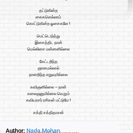
தட்டுகின்ற
கைகளெல்லாம்
கொட்டுகின்ற ஓசைகளே !
மெட்டெடுத்து
இசைத்திட நான்
மெல்லிசை மன்னனில்லை
கேட்டறிந்த
ஞானமல்லால்
நானறிந்த எதுவுமில்லை
கவிஞனில்லை – நான்
கலைஞனுமில்லை வெறும்
கவியரசர் ரசிகன் மட்டுமே !
சக்தி சக்திதாசன்
Author:
Nada Mohan