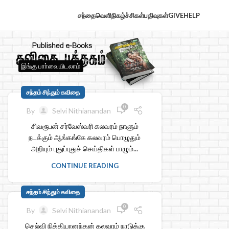
சந்தைவெளி
நிகழ்ச்சிகள்
பதிவுகள்
GIVE
HELP
இங்கு பாா்வையிடலாம்
சந்தம் சிந்தும் கவிதை
0
By
Selvi Nithianandan
சிவரூபன் சர்வேஸ்வரி கலவரம் நாளும்
நடக்கும் ஆங்கங்கே கலவரம் பொழுதும்
அறியும் புதுப்புதுச் செய்திகள் பாழும்...
CONTINUE READING
சந்தம் சிந்தும் கவிதை
0
By
Selvi Nithianandan
செல்வி நித்தியானந்தன் கலவரம் நாடுக்கு