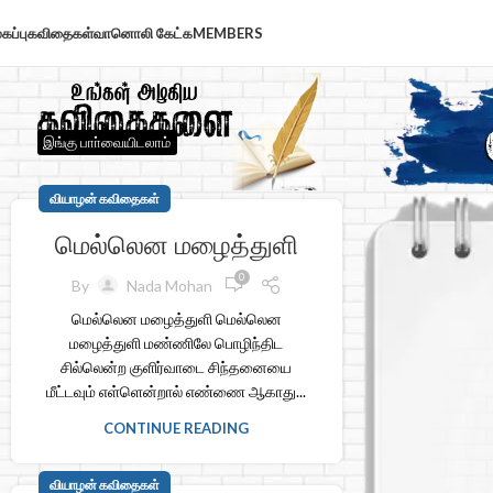
கப்பு
கவிதைகள்
வானொலி கேட்க
MEMBERS
இங்கு பாா்வையிடலாம்
வியாழன் கவிதைகள்
மெல்லென மழைத்துளி
0
By
Nada Mohan
மெல்லென மழைத்துளி மெல்லென
மழைத்துளி மண்ணிலே பொழிந்திட
சில்லென்ற குளிர்வாடை சிந்தனையை
மீட்டவும் எள்ளென்றால் எண்ணை ஆகாது...
CONTINUE READING
வியாழன் கவிதைகள்