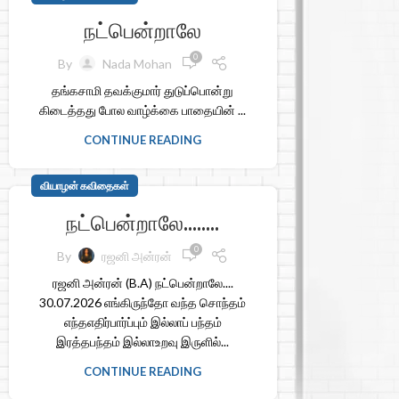
நட்பென்றாலே
0
By
Nada Mohan
தங்கசாமி தவக்குமார் துடுப்பொன்று
கிடைத்தது போல வாழ்க்கை பாதையின் ...
CONTINUE READING
வியாழன் கவிதைகள்
நட்பென்றாலே……..
0
By
ரஜனி அன்ரன்
ரஜனி அன்ரன் (B.A) நட்பென்றாலே....
30.07.2026 எங்கிருந்தோ வந்த சொந்தம்
எந்தஎதிர்பார்ப்பும் இல்லாப் பந்தம்
இரத்தபந்தம் இல்லாஉறவு இருளில்...
CONTINUE READING