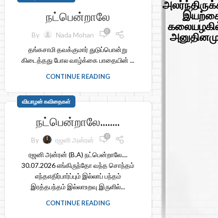
அலர்ந்திருக
நட்பென்றாலே
இயற்கை
கலையழகில
0
By
Nada Mohan
அனுதினமும
தங்கசாமி தவக்குமார் துடுப்பொன்று
கிடைத்தது போல வாழ்க்கை பாதையின் ...
CONTINUE READING
வியாழன் கவிதைகள்
நட்பென்றாலே……..
0
By
ரஜனி அன்ரன்
ரஜனி அன்ரன் (B.A) நட்பென்றாலே....
30.07.2026 எங்கிருந்தோ வந்த சொந்தம்
எந்தஎதிர்பார்ப்பும் இல்லாப் பந்தம்
இரத்தபந்தம் இல்லாஉறவு இருளில்...
CONTINUE READING