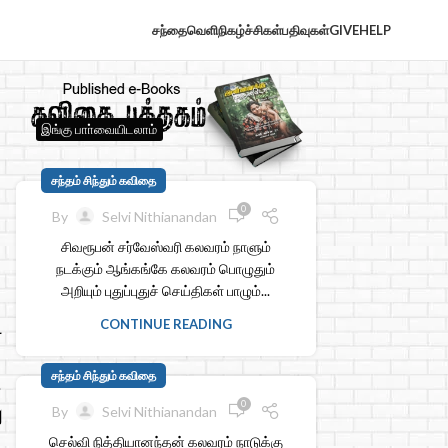
சந்தைவெளி
நிகழ்ச்சிகள்
பதிவுகள்
GIVE
HELP
இங்கு பாா்வையிடலாம்
சந்தம் சிந்தும் கவிதை
0
By
Selvi Nithianandan
சிவரூபன் சர்வேஸ்வரி கலவரம் நாளும்
நடக்கும் ஆங்கங்கே கலவரம் பொழுதும்
அறியும் புதுப்புதுச் செய்திகள் பாழும்...
ட
CONTINUE READING
சந்தம் சிந்தும் கவிதை
0
ு
By
Selvi Nithianandan
செல்வி நித்தியானந்தன் கலவரம் நாடுக்கு