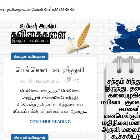
கப்பு
கவிதைகள்
வானொலி கேட்க
MEMBERS
இங்கு பாா்வையிடலாம்
வியாழன் கவிதைகள்
மெல்லென மழைத்துளி
0
சந்தம் சிந்
By
Nada Mohan
இருந்து. தல
மெல்லென மழைத்துளி மெல்லென
கலையழகில்
மழைத்துளி மண்ணிலே பொழிந்திட
மயிலாட குவலய
சில்லென்ற குளிர்வாடை சிந்தனையை
காலைப்
மீட்டவும் எள்ளென்றால் எண்ணை ஆகாது...
வனமெங்கும்
மதிநிலவு மன
CONTINUE READING
அருவி மலையிர
கூச்சலிட்
வியாழன் கவிதைகள்