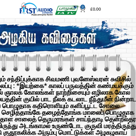
0
£
0.00
தும் சந்திப்புக்காக சிவமணி புவனேஸ்வரன் சுவிசில்
ைப்பு : *இயற்கை* காலப் பருவத்தின் கண்மயக்கும்
 ஞாலக் கோலங்கள் நாற்றிசையும் எழிலாக கோல
த்தின் குயில் பாட நீலக் கடலாட நீந்துமீன் நின்றா
 பொழுதாக கதிரொளியும் களிப்பூட்ட சோலை
 செழித்தாங்கே தழைத்தோங்க மாலைப் பொழுதாக
தாள சாலைத் தெருமரங்கள் சாய்ந்தாடி தென்றல்தர
ுந்து அடங்காமல் உருண்டோட குருவி மரத்திருந்த
டு குதூகலிக்க அரும்பு மொட்டுக்கள் அழகழகாய்