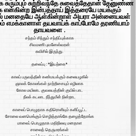
்க சுரும்பும் சுற்றிவந்தே சுவைத்தேதான் தேனுண்ண
 என்கின்ற இன்பத்தாய் இத்தரையே மயக்கும்
் மனதையே ஆள்கின்றாள் அயரா அன்னையவள்
் எமக்கானாள் தயவாய்க் காப்போமே தரணியாம்
தாயவளை .
சந்தம் சிந்தும் சந்திப்புக்காக
சிவமணி புவனேஸ்வரன்
சுவிசில் இருந்து.
தலைப்பு : *இயற்கை*
காலப் பருவத்தின் கண்மயக்கும் கலையழகில்
ஞாலக் கோலங்கள் நாற்றிசையும் எழிலாக
கோல மயிலாட குவலயத்தின் குயில் பாட
நீலக் கடலாட நீந்துமீன் நின்றாட
காலைப் பொழுதாக கதிரொளியும் களிப்பூட்ட
சோலை வனமெங்கும் செழித்தாங்கே தழைத்தோங்க
மாலைப் பொழுதாக மதிநிலவு மனதாள
சாலைத் தெருமரங்கள்