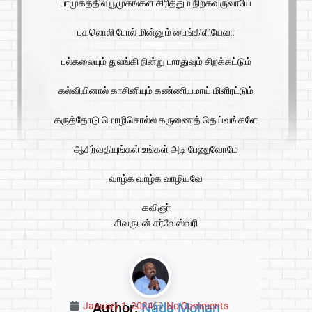
பாமுகத்தில் பூமுகங்கள் சிரித்தும் நிற்கவருவாயே
பகலொலி போல் மின்னும் பைங்கிளியேவா
பல்கலையும் துலங்கி நின்று பாரதுவும் சிறக்கட்டும்
கல்வியினால் காசினியும் கண்ணியமாய் மிளிரட்டும்
கருத்தோடு மொழிசொல்ல கருணைத் தெய்வங்களே
ஆசிர்வதியுங்கள் உங்கள் அடி பேணுவோமே
வாழ்க வாழ்க வாழியவே
கவிஞர்
சிவருபன் சர்வேஸ்வரி
Author:
Nada Mohan
January 1, 2024
No Comments