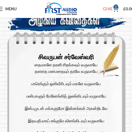
0
GIVE
MENU
£
0.0
சிவருபன் சர்வேஸ்வரி
தைமகளே தரனி சிறக்கவும் வருவாயே
தளராத மனமதையும் தரவே வருவாயே
பாரெங்கும் ஒளிவீசிடவும் மகளே வருவாயே
பண்பகளும் மேலோங்கித் துலங்கிடவும் வருவாயே
இன்பமுடன் மக்களுமோ இன்னல்கள் அகன்றிடவே
இதயதீபமாய் எங்குமே விளங்கிடவும் வருவாயே