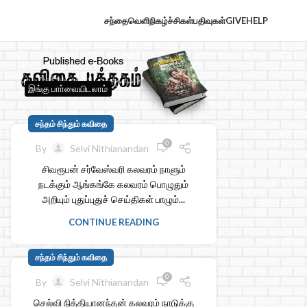
சந்தைவெளி
நிகழ்ச்சிகள்
பதிவுகள்
GIVE
HELP
இங்கு பாா்வையிடலாம்
சந்தம் சிந்தும் கவிதை
0
By
Selvi Nithianandan
சிவரூபன் சர்வேஸ்வரி கலவரம் நாளும்
நடக்கும் ஆங்கங்கே கலவரம் பொழுதும்
அறியும் புதுப்புதுச் செய்திகள் பாழும்...
CONTINUE READING
சந்தம் சிந்தும் கவிதை
0
By
Selvi Nithianandan
செல்வி நித்தியானந்தன் கலவரம் நாடுக்கு