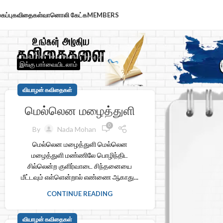
கப்பு
கவிதைகள்
வானொலி கேட்க
MEMBERS
இங்கு பாா்வையிடலாம்
வியாழன் கவிதைகள்
மெல்லென மழைத்துளி
0
By
Nada Mohan
மெல்லென மழைத்துளி மெல்லென
மழைத்துளி மண்ணிலே பொழிந்திட
சில்லென்ற குளிர்வாடை சிந்தனையை
மீட்டவும் எள்ளென்றால் எண்ணை ஆகாது...
CONTINUE READING
வியாழன் கவிதைகள்