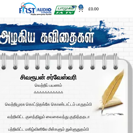
0
£
0.00
சிவரூபன் சர்வேஸ்வரி
வெற்றிப் பயணம்
ஃஃஃஃஃஃஃஃஃஃஃ
வெற்றிமுரசு கொட்டுதங்கே கொண்டாட்டம் பாருதம்பி
வற்றிவிட்ட குளத்திலும் வைகைவந்து குதித்ததடா
பற்றிவிட்ட மகிழ்வினிலே மீன்களும் துள்ளுதுதம்பி