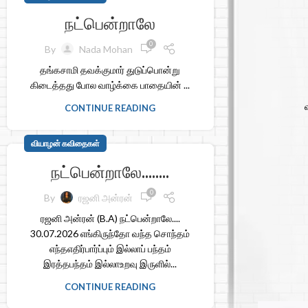
நட்பென்றாலே
0
By
Nada Mohan
தங்கசாமி தவக்குமார் துடுப்பொன்று
கிடைத்தது போல வாழ்க்கை பாதையின் ...
CONTINUE READING
வியாழன் கவிதைகள்
நட்பென்றாலே……..
0
By
ரஜனி அன்ரன்
ரஜனி அன்ரன் (B.A) நட்பென்றாலே....
30.07.2026 எங்கிருந்தோ வந்த சொந்தம்
எந்தஎதிர்பார்ப்பும் இல்லாப் பந்தம்
இரத்தபந்தம் இல்லாஉறவு இருளில்...
CONTINUE READING