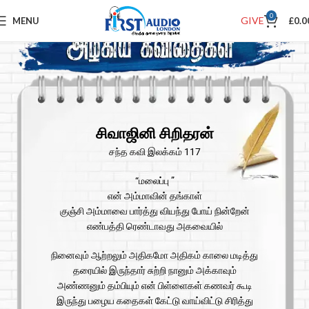
0
GIVE
MENU
£
0.0
சிவாஜினி சிறிதரன்
சந்த கவி இலக்கம் 117
“மலைப்பு ”
என் அம்மாவின் தங்காள்
குஞ்சி அம்மாவை பார்த்து வியந்து போய் நின்றேன்
எண்பத்தி ரெண்டாவது அகவையில்
நினைவும் ஆற்றலும் அதிகமோ அதிகம் காலை மடித்து
தரையில் இருந்தார் சுற்றி நானும் அக்காவும்
அண்ணனும் தம்பியும் என் பிள்ளைகள் கணவர் கூடி
இருந்து பழைய கதைகள் கேட்டு வாய்விட்டு சிரித்து