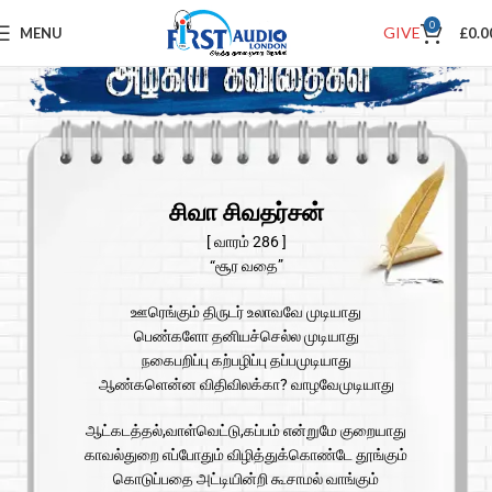
0
GIVE
MENU
£
0.0
சிவா சிவதர்சன்
[ வாரம் 286 ]
“சூர வதை”
ஊரெங்கும் திருடர் உலாவவே முடியாது
பெண்களோ தனியச்செல்ல முடியாது
நகைபறிப்பு கற்பழிப்பு தப்பமுடியாது
ஆண்களென்ன விதிவிலக்கா? வாழவேமுடியாது
ஆட்கடத்தல்,வாள்வெட்டு,கப்பம் என்றுமே குறையாது
காவல்துறை எப்போதும் விழித்துக்கொண்டே தூங்கும்
கொடுப்பதை அட்டியின்றி கூசாமல் வாங்கும்