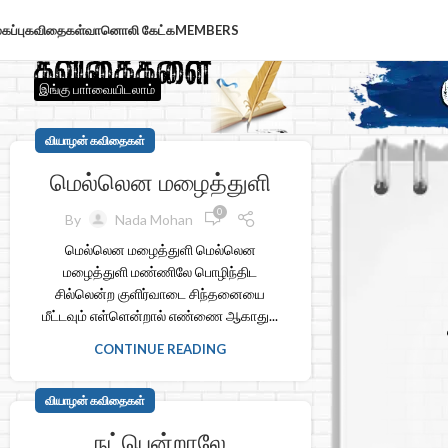
கப்பு
கவிதைகள்
வானொலி கேட்க
MEMBERS
இங்கு பாா்வையிடலாம்
வியாழன் கவிதைகள்
மெல்லென மழைத்துளி
0
By
Nada Mohan
மெல்லென மழைத்துளி மெல்லென
மழைத்துளி மண்ணிலே பொழிந்திட
சில்லென்ற குளிர்வாடை சிந்தனையை
மீட்டவும் எள்ளென்றால் எண்ணை ஆகாது...
CONTINUE READING
வியாழன் கவிதைகள்
நட்பென்றாலே