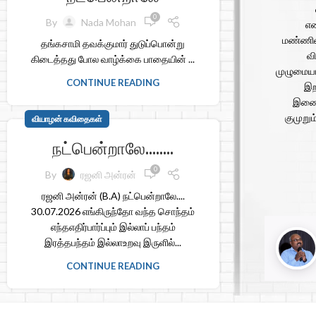
0
By
Nada Mohan
எண
மண்ணில
தங்கசாமி தவக்குமார் துடுப்பொன்று
வி
கிடைத்தது போல வாழ்க்கை பாதையின் ...
முழுமையா
CONTINUE READING
இற
இணைந
குமுறு
வியாழன் கவிதைகள்
நட்பென்றாலே……..
0
By
ரஜனி அன்ரன்
ரஜனி அன்ரன் (B.A) நட்பென்றாலே....
30.07.2026 எங்கிருந்தோ வந்த சொந்தம்
எந்தஎதிர்பார்ப்பும் இல்லாப் பந்தம்
இரத்தபந்தம் இல்லாஉறவு இருளில்...
CONTINUE READING