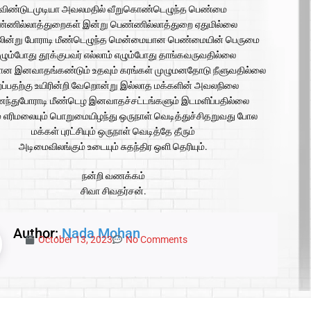
விண்டுடமுடியா அவலமதில் வீறுகொண்டெழுந்த பெண்மை
்ணில்லாத்துறைகள் இன்று பெண்ணில்லாத்துறை ஏதுமில்லை
ின்று போராடி மீண்டெழுந்த மென்மையான பெண்மையின் பெருமை
ழும்போது தூக்குபவர் எல்லாம் எழும்போது தாங்கவருவதில்லை
ன இனவாதங்கண்டும் உதவும் கரங்கள் முழுமனதோடு நீளுவதில்லை
ப்பதற்கு உயிரின்றி வேறொன்று இல்லாத மக்களின் அவலநிலை
்துபோராடி மீண்டெழ இனவாதச்சட்டங்களும் இடமளிப்பதில்லை
ம் எரிமலையும் பொறுமையிழந்து ஒருநாள் வெடித்துச்சிதறுவது போல
மக்கள் புரட்சியும் ஒருநாள் வெடித்தே தீரும்
அடிமைவிலங்கும் உடையும் சுதந்திர ஒளி தெரியும்.
நன்றி வணக்கம்
சிவா சிவதர்சன்.
Author:
Nada Mohan
October 13, 2023
No Comments