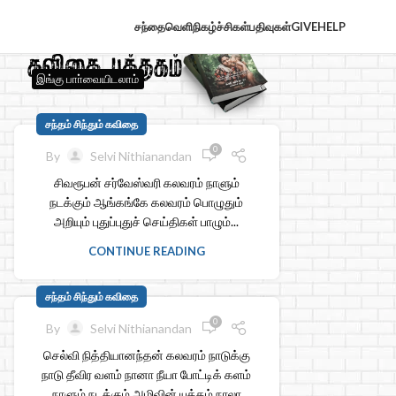
சந்தைவெளி
நிகழ்ச்சிகள்
பதிவுகள்
GIVE
HELP
இங்கு பாா்வையிடலாம்
சந்தம் சிந்தும் கவிதை
0
By
Selvi Nithianandan
சிவரூபன் சர்வேஸ்வரி கலவரம் நாளும்
நடக்கும் ஆங்கங்கே கலவரம் பொழுதும்
அறியும் புதுப்புதுச் செய்திகள் பாழும்...
CONTINUE READING
சந்தம் சிந்தும் கவிதை
0
By
Selvi Nithianandan
செல்வி நித்தியானந்தன் கலவரம் நாடுக்கு
நாடு தீவிர வளம் நானா நீயா போட்டிக் களம்
நாளும் நடக்கும் அழிவின் யுத்தம் நாலா