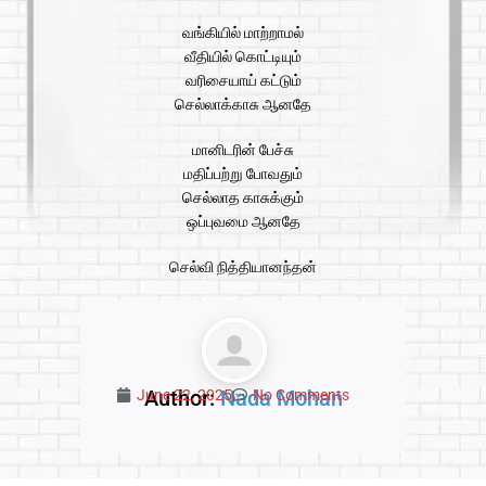
வங்கியில் மாற்றாமல்
வீதியில் கொட்டியும்
வரிசையாய் கட்டும்
செல்லாக்காசு ஆனதே
மானிடரின் பேச்சு
மதிப்பற்று போவதும்
செல்லாத காசுக்கும்
ஒப்புவமை ஆனதே
செல்வி நித்தியானந்தன்
Author:
Nada Mohan
June 22, 2025
No Comments