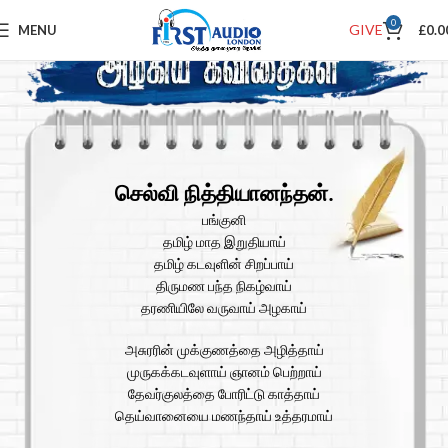
0
GIVE
MENU
£
0.0
செல்வி நித்தியானந்தன்.
பங்குனி
தமிழ் மாத இறுதியாய்
தமிழ் கடவுளின் சிறப்பாய்
திருமண பந்த நிகழ்வாய்
தரணியிலே வருவாய் அழகாய்
அசுரரின் முக்குணத்தை அழித்தாய்
முருகக்கடவுளாய் ஞானம் பெற்றாய்
தேவர்குலத்தை போரிட்டு காத்தாய்
தெய்வானையை மணந்தாய் உத்தரமாய்