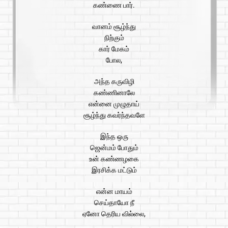
கண்ணை பார்.
வானம் சூழ்ந்து
நிற்கும்
கார் மேகம்
போல,
அந்த கருவிழி
கண்ணினாலே
என்னை முழுதாய்
சூழ்ந்து கவர்ந்தவளே
இந்த ஒரு
ஜென்மம் போதும்
உன் கண்ணழகை
இரசிக்க மட்டும்
என்ன மாயம்
செய்தாயோ நீ
ஏனோ தெரிய வில்லை,