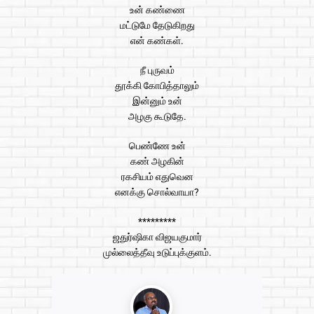
உன் கண்ணை
மட்டுமே தேடுகிறது
என் கண்கள்.
நீ புருவம்
தூக்கி கோபித்தாலும்
இன்னும் உன்
அழகு கூடுதே.
பெண்ணே உன்
கண் அழகின்
ரகசியம் எதுவென
எனக்கு சொல்வாயா?
*********
ஜதுர்ஷிகா விஜயகுமார்
முல்லைத்தீவு உடுப்புக்குளம்.