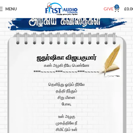
0
GIVE
MENU
£
0.0
ஜதுர்ஷிகா விஜயகுமார்
கண் அழகி நீயே பெண்ணே
****~~~~~****~~~~~****~~~~~
தெளிந்து ஓடும் நீரிலே
தத்தி நீந்தும்
சிறு மீனை
போல,
உன் அழகு
முகத்திலே நீ
சிமிட்டும் உன்