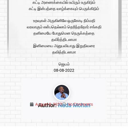
கட்டி அணைக்கையில் உயிரும் உருகிடும்
கட்டி இன்பத்தை வாழ்க்கையும் பெருக்கிடும்
உறவுகள் அருகினிலே ஒருகோடி நிம்மதி
வரவாகும் என்பதெல்லாம் தெரிந்ததோர் சங்கதி
தனிமையே போதுமென நெருக்கத்தை
தவிர்த்திடலாமா
இனிமையை அனுபவியாது இறுதிவரை
தவித்திடலாமா
ஜெயம்
08-08-2022
Author:
Nada Mohan
August 8, 2022
No Comments