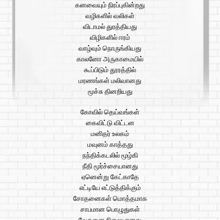
கனவையும் நிரப்புகின்றது
வழிகளில் வலிகள்
விடாமல் துரத்தியது
விழிகளில் ஈரம்
வாழ்வும் நொருங்கியது
காலனோ அருகாமையில்
கூப்பிடும் தூரத்தில்
மரணங்கள் மலிவானது
மூச்சு தினறியது
கோவில் தெய்வங்கள்
கைவிட்டு விட்டன
மனிதர் உலகம்
மவுனம் காத்தது
நந்திக்கடலில் மூழ்கி
நீதி மூர்ச்சையானது
ஏனென்று கேட்காதே
எட்டியே எட்டுத்திக்கும்
சோதனைகள் மொத்தமாக
சாபமான பொழுதுகள்