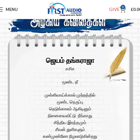
0
GIVE
MENU
£
0.0
ஜெயம் தங்கராஜா
சசிச
மூண்ட தீ
முள்ளிவாய்க்கால் முற்றத்தில்
மூண்ட நெருப்பு
நெடுங்காலம் ஆகிடினும்
நினைவைவிட்டு நீங்காது
சிந்திய இரத்தமும்
சீவன் துளிகளும்
கண்முண்ணே நிழலாடுகின்றது