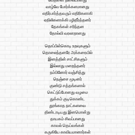
வேதனை நிலையானது
வாழ்வே போர்க்களமானது
எதிர்பார்த்தவரும் எதிரிகளாகி
ஏதிலிகளாக்கி பழிதீர்த்தனர்
தேகங்கள் சரிந்தன
தோல்வி வரலாறானது
தொப்பிள்கொடி உறவுகளும்
தொலைந்தனரே அக்கரையில்
இனத்தின் சாட்சிகளும்
இல்லாது மறைந்தனர்
நம்பினோர் வஞ்சித்து
நெஞ்சை மூடினர்
குண்டு சத்தங்களால்
கெட்டுப்போனது வழமை
துக்கம் குடிகொண்ட
தூங்காத நாட்களவை
திண்டாடியது இனமொன்று
தாயகம் சிவப்பானது
காவல் தெய்வங்கள்
கருகியே காவியமானார்கள்