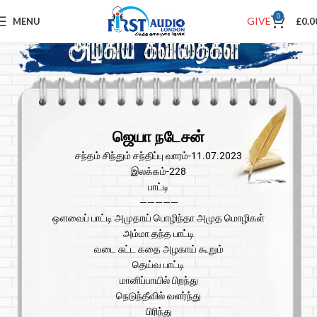
0
GIVE
MENU
£
0.0
ஜெயா நடேசன்
சந்தம் சிந்தும் சந்திப்பு வாரம்-11.07.2023
இலக்கம்-228
பாட்டி
—————
ஒளவைப் பாட்டி அமுதாய் பொழிந்தா அமுத மொழிகள்
அம்மா தந்த பாட்டி
வடை சுட்ட கதை அழகாய் கூறும்
தெய்வ பாட்டி
மானிப்பாயில் பிறந்து
நெடுந்தீவில் வளர்ந்து
பிரிந்து