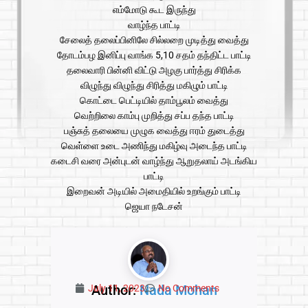
எம்மோடு கூட இருந்து
வாழ்ந்த பாட்டி
சேலைத் தலைப்பினிலே சில்லறை முடித்து வைத்து
தோடம்பழ இனிப்பு வாங்க 5,10 சதம் தந்திட்ட பாட்டி
தலைவாரி பின்னி விட்டு அழகு பார்த்து சிரிக்க
விழுந்து விழுந்து சிரித்து மகிழும் பாட்டி
கொட்டை பெட்டியில் தாம்பூலம் வைத்து
வெற்றிலை காம்பு முறித்து சப்ப தந்த பாட்டி
பஞ்சுத் தலையை முழுக வைத்து ஈரம் துடைத்து
வெள்ளை உடை அணிந்து மகிழ்வு அடைந்த பாட்டி
கடைசி வரை அன்புடன் வாழ்ந்து ஆறுதலாய் அடங்கிய
பாட்டி
இறைவன் அடியில் அமைதியில் உறங்கும் பாட்டி
ஜெயா நடேசன்
Author:
Nada Mohan
July 11, 2023
No Comments