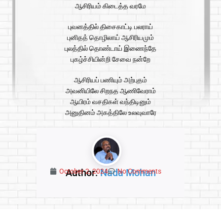
ஆசிரியம் கிடைத்த வரமே
புவனத்தில் திசைகாட்டி பலராய்
புனிதத் தொழிலாய் ஆசிரியமும்
புலத்தில் தொண்டாய் இணைந்தே
புகழ்ச்சியின்றி சேவை நன்றே
ஆசிரியப் பணியும் அற்புதம்
அவனியிலே சிறநத ஆணிவேராம்
ஆயிரம் வசதிகள் வந்திடினும்
அனுதினம் அகத்திலே உலவுவாரே
Author:
Nada Mohan
October 2, 2024
No Comments