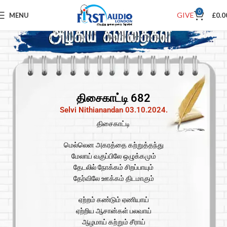
0
GIVE
MENU
£
0.0
திசைகாட்டி 682
Selvi Nithianandan 03.10.2024.
திசைகாட்டி
மெல்லென அகரத்தை கற்றுத்தந்து
மேலாய் வகுப்பிலே ஒழுக்கமும்
தேடலில் நோக்கம் சிறப்பாயும்
தேர்விலே ஊக்கம் திடமாகும்
ஏற்றம் கண்டும் ஏணியாய்
ஏற்றிய ஆசான்கள் பலவாய்
ஆழமாய் கற்றும் சீராய்