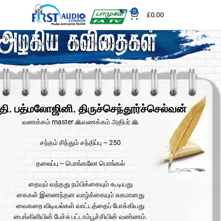
0
£
0.00
தி. பத்மலோஜினி. திருச்செந்தூர்ச்செல்வன்
வணக்கம் master 🙏வணக்கம் அதிபர் 🙏
சந்தம் சிந்தும் சந்திப்பு – 250
தலைப்பு – பொங்கலோ பொங்கல்
தையும் வந்தது நம்பிக்கையும் கூடியது
கைகள் இணைந்தன வாழ்க்கையும் சுகமானது
வைகறை விடியல்கள் வாட்டத்தைப் போக்கியது
பைங்கிளியின் பேச்சு பட்டாம்பூச்சியின் வண்ணம்.