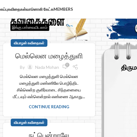
கப்பு
கவிதைகள்
வானொலி கேட்க
MEMBERS
இங்கு பாா்வையிடலாம்
வியாழன் கவிதைகள்
மெல்லென மழைத்துளி
0
திரும
By
Nada Mohan
மெல்லென மழைத்துளி மெல்லென
மழைத்துளி மண்ணிலே பொழிந்திட
சில்லென்ற குளிர்வாடை சிந்தனையை
மீட்டவும் எள்ளென்றால் எண்ணை ஆகாது...
CONTINUE READING
வியாழன் கவிதைகள்
நட்பென்றாலே