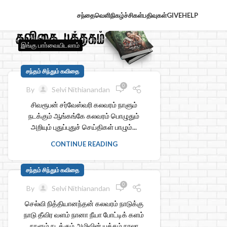
சந்தைவெளி
நிகழ்ச்சிகள்
பதிவுகள்
GIVE
HELP
இங்கு பாா்வையிடலாம்
சந்தம் சிந்தும் கவிதை
0
By
Selvi Nithianandan
சிவரூபன் சர்வேஸ்வரி கலவரம் நாளும்
நடக்கும் ஆங்கங்கே கலவரம் பொழுதும்
அறியும் புதுப்புதுச் செய்திகள் பாழும்...
CONTINUE READING
சந்தம் சிந்தும் கவிதை
0
By
Selvi Nithianandan
செல்வி நித்தியானந்தன் கலவரம் நாடுக்கு
நாடு தீவிர வளம் நானா நீயா போட்டிக் களம்
நாளும் நடக்கும் அழிவின் யுத்தம் நாலா