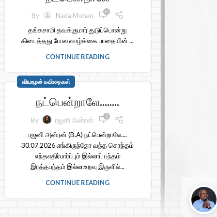
0
By
Nada Mohan
தங்கசாமி தவக்குமார் துடுப்பொன்று
கிடைத்தது போல வாழ்க்கை பாதையின் ...
CONTINUE READING
வியாழன் கவிதைகள்
நட்பென்றாலே……..
0
By
ரஜனி அன்ரன்
ரஜனி அன்ரன் (B.A) நட்பென்றாலே....
30.07.2026 எங்கிருந்தோ வந்த சொந்தம்
எந்தஎதிர்பார்ப்பும் இல்லாப் பந்தம்
இரத்தபந்தம் இல்லாஉறவு இருளில்...
CONTINUE READING