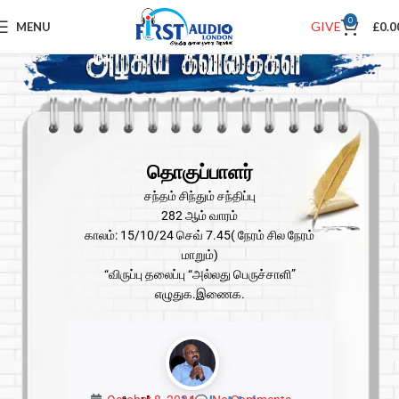
0
GIVE
MENU
£
0.0
தொகுப்பாளர்
சந்தம் சிந்தும் சந்திப்பு
282 ஆம் வாரம்
காலம்: 15/10/24 செவ் 7.45( நேரம் சில நேரம்
மாறும்)
“விருப்பு தலைப்பு “அல்லது பெருச்சாளி”
எழுதுக.இணைக.