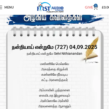
0
GIVE
MENU
£
0.0
நன்றியாய் என்றுமே (727) 04,09.2025
நன்றியாய் என்றுமே Selvi Nithianandan
மண்ணிலே மெல்லவே
அகரத்தை கிறுக்கி
கண்ணிலே நீர்வடிய
கட்டி அணைத்தவர்
அம்மாவின் முந்தானை
கைவிடாத இழுவையும்
அன்பினாலே அள்ளிச்
அரவணைத்த ஆசானும்