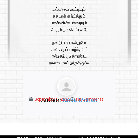
கல்வியை ஊட்டியும்
கசடறக் கற்பித்தும்
மண்ணிலே பலரையும்
பெருமிதம் செய்பவரே
நன்றியாய் என்றுமே
நானிலமும் வாழ்ந்திடல்
நல்மதிப்பு கொண்டே
நாணயமாய் இருக்குமே
Author:
Nada Mohan
September 3, 2025
No Comments