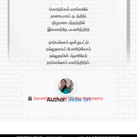
கொடுக்கல் வாங்கலில்
நாணயமாய் நடந்திடு
திருமண பந்தத்தில்
இணைந்தே பயணித்திடு
நாமெல்லாம் ஒன்றுபட்டு
நல்லுறவைப் பேணிடுவோம்
நல்லுறவின் ஆணிவேர்
நாளெல்லாம் வளர்ந்திடும்.
Author:
Jeba Sri
December 15, 2025
No Comments