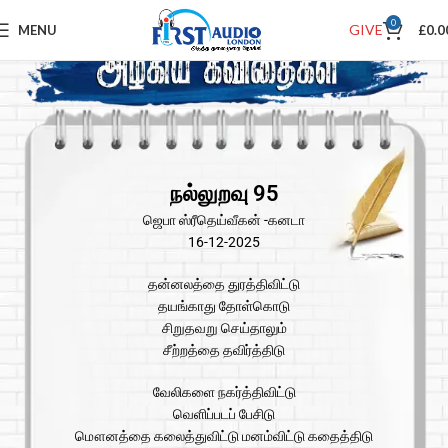
0
GIVE
MENU
£
0.0
நல்லுறவு 95
ஜெபா ஸ்ரீதெய்வீகன் -கனடா
16-12-2025
தன்னலத்தை துரத்திவிட்டு
தயங்காது தோள்கொடு
சிறுதவறு செய்தாலும்
சீற்றத்தை தவிர்த்திடு
வேலிகளை நகர்த்திவிட்டு
வெளிப்படப் பேசிடு
மௌனத்தை கலைத்துவிட்டு மனம்விட்டு கதைத்திடு