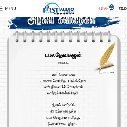
0
GIVE
MENU
£
0.0
பாலதேவகஜன்
சலவை
உன் நினைவை
சலவை செய்தே பார்க்கிறேன்
என் நிலையில் கொஞ்சம்
மாற்றம் கேக்கிறேன்.
நீளும் வாழ்வில்
நீ! நீங்காதிருக்க
என் நெஞ்சம் தவித்து
நிலையினை இழக்க