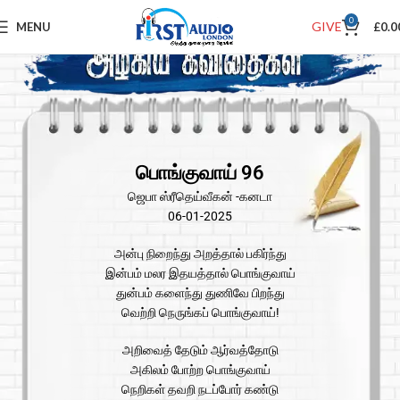
0
GIVE
MENU
£
0.0
பொங்குவாய் 96
ஜெபா ஸ்ரீதெய்வீகன் -கனடா
06-01-2025
அன்பு நிறைந்து அறத்தால் பகிர்ந்து
இன்பம் மலர இதயத்தால் பொங்குவாய்
துன்பம் களைந்து துணிவே பிறந்து
வெற்றி நெருங்கப் பொங்குவாய்!
அறிவைத் தேடும் ஆர்வத்தோடு
அகிலம் போற்ற பொங்குவாய்
நெறிகள் தவறி நடப்போர் கண்டு