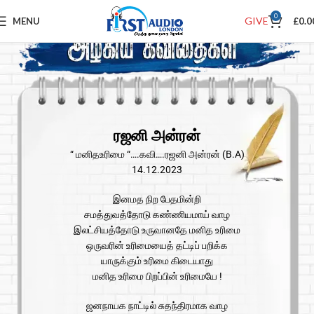
0
GIVE
MENU
£
0.0
ரஜனி அன்ரன்
“ மனிதஉரிமை “….கவி….ரஜனி அன்ரன் (B.A)
14.12.2023
இனமத நிற பேதமின்றி
சமத்துவத்தோடு கண்ணியமாய் வாழ
இலட்சியத்தோடு உருவானதே மனித உரிமை
ஒருவரின் உரிமையைத் தட்டிப் பறிக்க
யாருக்கும் உரிமை கிடையாது
மனித உரிமை பிறப்பின் உரிமையே !
ஜனநாயக நாட்டில் சுதந்திரமாக வாழ