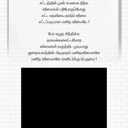
சட்டத்தின் முன் சமனாக நிற்க
உரிமைகள் பறிபோகும்போது
சட்ட உதவியை நாடும் உரிமை
சட்டப்படியான மனித உரிமையே !
பேச எழுத சிந்திக்க
தகவல்களைப் பரிமாற
எல்லைகள் வகுத்திட முடியாது
ஜனநாயகத்தின் அடிநாதம் மனிதஉரிமைகளே
மனித உரிமைகளே மானிடர்க்கு பெருமை !