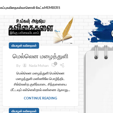
கப்பு
கவிதைகள்
வானொலி கேட்க
MEMBERS
இங்கு பாா்வையிடலாம்
வியாழன் கவிதைகள்
மெல்லென மழைத்துளி
0
By
Nada Mohan
மெல்லென மழைத்துளி மெல்லென
மழைத்துளி மண்ணிலே பொழிந்திட
சில்லென்ற குளிர்வாடை சிந்தனையை
மீட்டவும் எள்ளென்றால் எண்ணை ஆகாது...
CONTINUE READING
வியாழன் கவிதைகள்