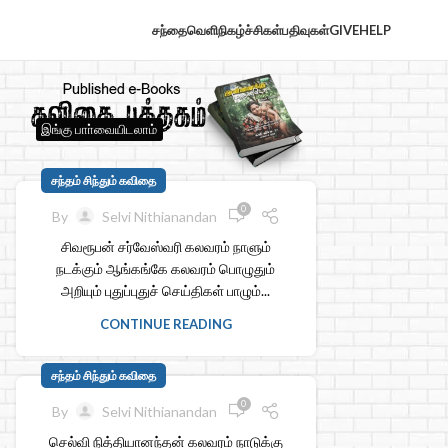
சந்தைவெளி
நிகழ்ச்சிகள்
பதிவுகள்
GIVE
HELP
இங்கு பாா்வையிடலாம்
சந்தம் சிந்தும் கவிதை
0
By
Selvi Nithianandan
சிவரூபன் சர்வேஸ்வரி கலவரம் நாளும்
நடக்கும் ஆங்கங்கே கலவரம் பொழுதும்
அறியும் புதுப்புதுச் செய்திகள் பாழும்...
CONTINUE READING
சந்தம் சிந்தும் கவிதை
0
By
Selvi Nithianandan
செல்வி நித்தியானந்தன் கலவரம் நாடுக்கு