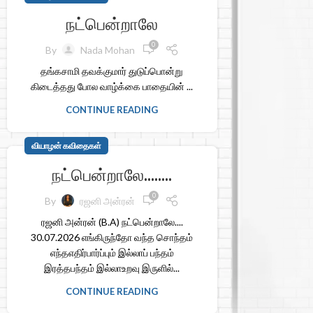
நட்பென்றாலே
0
By
Nada Mohan
தங்கசாமி தவக்குமார் துடுப்பொன்று
கிடைத்தது போல வாழ்க்கை பாதையின் ...
CONTINUE READING
வியாழன் கவிதைகள்
நட்பென்றாலே……..
0
By
ரஜனி அன்ரன்
ரஜனி அன்ரன் (B.A) நட்பென்றாலே....
30.07.2026 எங்கிருந்தோ வந்த சொந்தம்
எந்தஎதிர்பார்ப்பும் இல்லாப் பந்தம்
இரத்தபந்தம் இல்லாஉறவு இருளில்...
CONTINUE READING