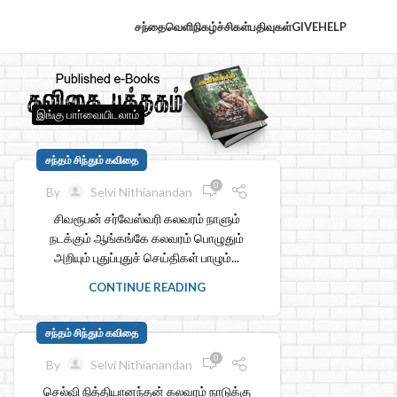
சந்தைவெளி
நிகழ்ச்சிகள்
பதிவுகள்
GIVE
HELP
இங்கு பாா்வையிடலாம்
சந்தம் சிந்தும் கவிதை
0
By
Selvi Nithianandan
சிவரூபன் சர்வேஸ்வரி கலவரம் நாளும்
நடக்கும் ஆங்கங்கே கலவரம் பொழுதும்
அறியும் புதுப்புதுச் செய்திகள் பாழும்...
CONTINUE READING
சந்தம் சிந்தும் கவிதை
0
By
Selvi Nithianandan
செல்வி நித்தியானந்தன் கலவரம் நாடுக்கு