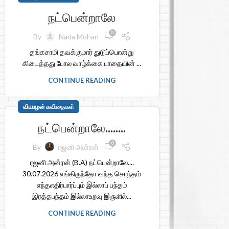
நட்பென்றாலே
0
By
Nada Mohan
தங்கசாமி தவக்குமார் துடுப்பொன்று
கிடைத்தது போல வாழ்க்கை பாதையின் ...
CONTINUE READING
வியாழன் கவிதைகள்
நட்பென்றாலே……..
0
By
ரஜனி அன்ரன்
ரஜனி அன்ரன் (B.A) நட்பென்றாலே....
30.07.2026 எங்கிருந்தோ வந்த சொந்தம்
எந்தஎதிர்பார்ப்பும் இல்லாப் பந்தம்
இரத்தபந்தம் இல்லாஉறவு இருளில்...
CONTINUE READING