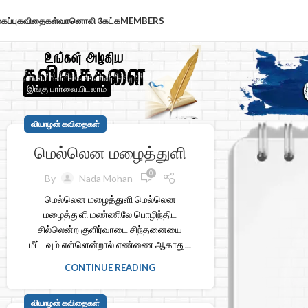
கப்பு
கவிதைகள்
வானொலி கேட்க
MEMBERS
இங்கு பாா்வையிடலாம்
வியாழன் கவிதைகள்
மெல்லென மழைத்துளி
0
By
Nada Mohan
மெல்லென மழைத்துளி மெல்லென
மழைத்துளி மண்ணிலே பொழிந்திட
சில்லென்ற குளிர்வாடை சிந்தனையை
மீட்டவும் எள்ளென்றால் எண்ணை ஆகாது...
CONTINUE READING
வியாழன் கவிதைகள்