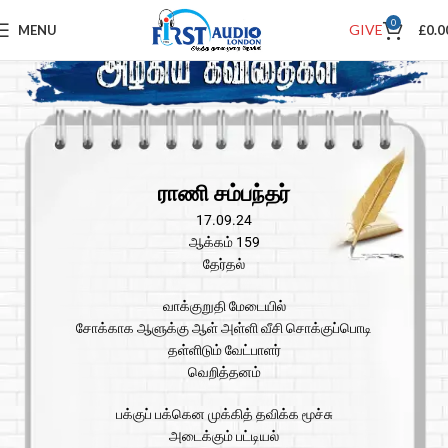
0
GIVE
MENU
£
0.0
ராணி சம்பந்தர்
17.09.24
ஆக்கம் 159
தேர்தல்
வாக்குறுதி மேடையில்
சோக்காக ஆளுக்கு ஆள் அள்ளி வீசி சொக்குப்பொடி
தள்ளிடும் வேட்பாளர்
வெறித்தனம்
பக்குப் பக்கென முக்கித் தவிக்க மூச்சு
அடைக்கும் பட்டியல்