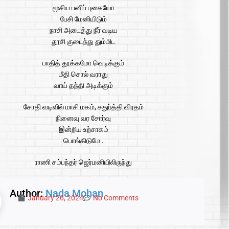
மூசிய பனிப் புகையோ
பேசி மேனியிடும்
நாசி அடைத்து நீர் வடிய
தூசி குடைந்து தும்மிட
பாதித் தூக்கமோ வெடிக்கும்
மீதி சொல் வராது
வாய் தந்தி அடிக்கும்
சோதி வடிவில் மாசி மகம், சதுர்த்தி விரதம்
நினைவு வர சோர்வு
இன்றிய உற்சாகம்
பொங்கிடுமே .
ராணி சம்பந்தர் ஜெர்மனியிலிருந்து
Author:
Nada Mohan
January 26, 2024
No Comments