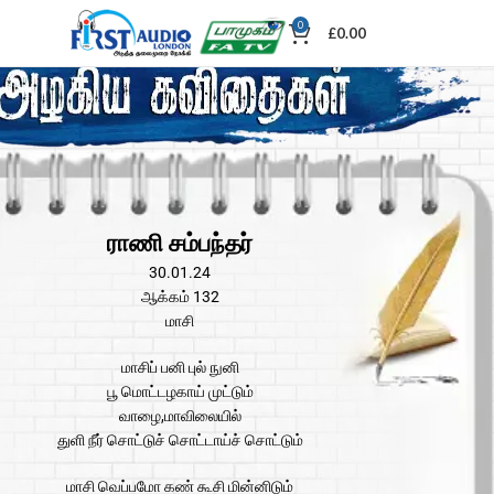
0
£
0.00
ராணி சம்பந்தர்
30.01.24
ஆக்கம் 132
மாசி
மாசிப் பனி புல் நுனி
பூ மொட்டழகாய் முட்டும்
வாழை,மாவிலையில்
துளி நீர் சொட்டுச் சொட்டாய்ச் சொட்டும்
மாசி வெப்பமோ கண் கூசி மின்னிடும்