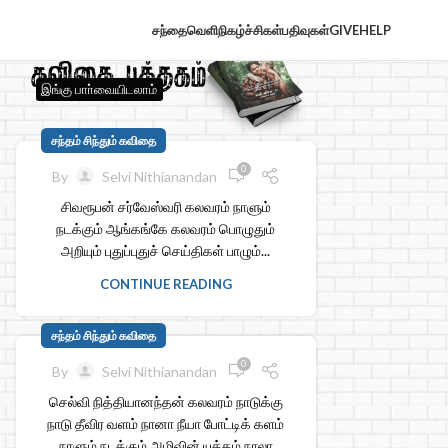
சந்தைவெளி
நிகழ்ச்சிகள்
பதிவுகள்
GIVE
HELP
இங்கு பாா்வையிடலாம்
சந்தம் சிந்தும் கவிதை
0
By
Selvi Nithianandan
சிவரூபன் சர்வேஸ்வரி கலவரம் நாளும்
நடக்கும் ஆங்கங்கே கலவரம் பொழுதும்
அறியும் புதுப்புதுச் செய்திகள் பாழும்...
CONTINUE READING
சந்தம் சிந்தும் கவிதை
0
By
Selvi Nithianandan
செல்வி நித்தியானந்தன் கலவரம் நாடுக்கு
நாடு தீவிர வளம் நானா நீயா போட்டிக் களம்
நாளும் நடக்கும் அழிவின் யுத்தம் நாலா