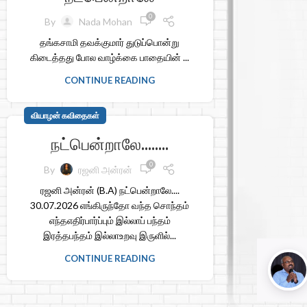
0
By
Nada Mohan
தங்கசாமி தவக்குமார் துடுப்பொன்று
கிடைத்தது போல வாழ்க்கை பாதையின் ...
CONTINUE READING
வியாழன் கவிதைகள்
நட்பென்றாலே……..
0
By
ரஜனி அன்ரன்
ரஜனி அன்ரன் (B.A) நட்பென்றாலே....
30.07.2026 எங்கிருந்தோ வந்த சொந்தம்
எந்தஎதிர்பார்ப்பும் இல்லாப் பந்தம்
இரத்தபந்தம் இல்லாஉறவு இருளில்...
CONTINUE READING