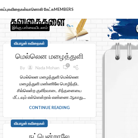
கப்பு
கவிதைகள்
வானொலி கேட்க
MEMBERS
இங்கு பாா்வையிடலாம்
வியாழன் கவிதைகள்
மெல்லென மழைத்துளி
0
By
Nada Mohan
மெல்லென மழைத்துளி மெல்லென
மழைத்துளி மண்ணிலே பொழிந்திட
சில்லென்ற குளிர்வாடை சிந்தனையை
மீட்டவும் எள்ளென்றால் எண்ணை ஆகாது...
CONTINUE READING
வியாழன் கவிதைகள்
நட்பென்றாலே