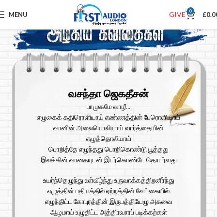
0
GIVE
MENU
£
0.0
வசந்தா ஜெகதீசன்
பாமுகமே வாழீ…
எழுகைக் கதிரொளியாய் எண்ணத்தின் பேரொளியாய்
வானின் அலையொலியாய் வார்த்தையின்
எழுத்தொலியாய்
பொறித்தே எழுந்தது பொறிகொண்டு பூத்தது
இலக்கின் வாகையுடன் இடர்கொண்டே தொடர்வது
உயர்ந்தெழுந்து உள்வீழ்ந்து உருவாக்கத்திறனீர்ந்து
எழுத்தின் பதியத்தில் ஏற்றத்தின் வேட்கையில்
எழுந்திட்ட கோபுரத்தின் இருபத்தியேழு அகவை
ஆழமாய் உழுதிட்ட அத்திரவாரப் படிக்கற்கள்