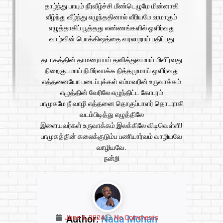
தாழ்ந்து பாயும் நீர்வீழ்ச்சி மீண்டெழுமே மின்னாகி
வீழ்ந்து வீழ்ந்து எழுந்ததினால் வீரியமே உரமாகும்
எழுத்தாகிப் பூத்தது எண்ணங்களில் ஓளிர்வது
வாழ்வின் பொக்கிஷத்தை வரலாறாய் பதிப்பது
தடாகத்தின் தாமரையாய் தனித்துவமாய் மிளிர்வது
நிறைகுடமாய் நிமிர்வாக்க நித்தமுமாய் ஒளிர்வது
எத்தனையோ படைப்புக்கள் எம்மவரின் உருவாக்கம்
எழுத்தின் வேரிலே எழுந்திட்ட கோபுரம்
பாமுகமே நீ வாழி எத்தனை தொகுப்பாளர் தொடராகி
வடம்பிடித்து எழுத்திலே
இளையவர்கள் உருவாக்கம் இலக்கிலே விடிவெள்ளி!
பாமுகத்தின் கலைக்குடும்ப பணியார்வம் வாழியவே
வாழியவே.
நன்றி
Author:
Nada Mohan
June 9, 2024
No Comments