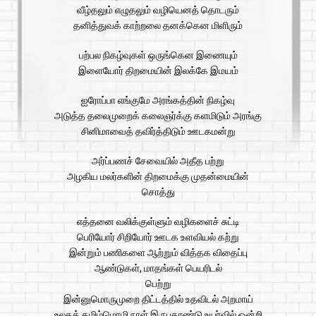
வீழ்தலும் எழுதலும் வழியெனத் தொடரும்
தனித்துவக் காற்றலை தனக்கென மிளிரும்
பற்பல நிகழ்வுகள் ஒருங்கென இணையும்
இளையோர் திறமையின் இலக்கே இமயம்
ஐரோப்பா எங்குமே அரங்கத்தின் நிகழ்வு
அடுத்த தலைமுறைக் கலைஞர்க்கு களமிடும் அரங்கு
சினிமாவைத் தவிர்த்திடும் ஊடகமன்று
அர்ப்பணச் சேவையில் அதீத பற்று
அழகிய மலர்களின் திறமைக்கு முதன்மையின்
சொத்து
எத்தனை வலிக்குள்ளும் வழிகளைச் சுட்டி
பெரியோர் சிறியோர் ஊடக உளவியல் கற்று
இன்றும் பணிகளை ஆற்றும் வித்தக விதைப்பு
ஆண்டுகள், மாதங்கள் பெயரிடல்
பெற்று
இன்னுமொருமுறை திட்டத்தில் உதவிடல் அறமாய்
உலகத் தமிழ்மொழி நாள் இருபதாண்டு உயர்வில் ஒன்றி