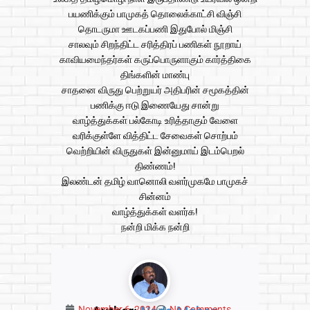
பயணிக்கும் பாமுகத் தொலைக்காட்சி விஞ்சி
தொடருமா ஊடகப்பணி இதுபோல் மிஞ்சி
சாலவும் சிறந்திட்ட சரித்திரப் பணிகள் நூறாய்
காவியமைந்தர்கள் கருப்பொருளாகும் கார்த்திகை
திங்களின் மாண்பு
சாதனை விருது பெற்றுயர் அதிபரின் சமூகத்தின்
பணிக்கு ஈடு இணையேது சான்று
வாழ்த்துக்கள் பல்கோடி உரித்தாகும் வேளை
வரிக்குள்ளே வித்திட்ட சேவைகள் சொற்பம்
வெற்றியின் விருதுகள் இன்னுமாய் இடம்பெறல்
திண்ணம்!
இலண்டன் தமிழ் வானொலி வளர்முகமே பாமுகச்
சின்னம்
வாழ்த்துக்கள் வளர்க!
நன்றி மிக்க நன்றி
November 6, 2024
No Comments