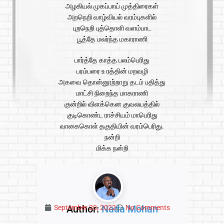
அழகியல் முகப்பாய் முத்திரைகள்
அறநெறி வாழ்வியல் வரம்புகளில்
புறநெறி புத்தொளி வளம்பாட
பூத்தே மலர்ந்த மகாராணி
பார்த்தே காத்த பலம்பெரிது
பரம்பரை உ ரத்தின் மறவழி
அகவை தொன்னூற்றாறு தடம் பதித்து
மாட்சி நிறைந்த மாகராணி
குன்றில் விளக்கென குவலயத்தில்
குடிகொண்ட ராச்சியம் மாபெரிது
வாகைகொள் தகுதியின் வரம்பெரிது.
நன்றி
மிக்க நன்றி
Author:
Nada Mohan
September 20, 2022
No Comments