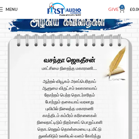
0
GIVE
MENU
£
0.0
வசந்தா ஜெகதீசன்
மாட்சிமை நிறைந்த மகாராணி….
ஆற்றல் வியூகம் அளப்பெரிதாய்
ஆளுமை விருட்சம் உலகாளவாய்
தோற்றம் பெற்ற தொடர்சரிதம்
போற்றும் தகையாய் வரலாறு
புவியில் நிலைத்த மகாராணி
காத்திடம் கம்பீரம் கரிசனைகள்
நிலைநாட்டிடும் நிதர்சனப் பொறுப்பாளி
தொடரெனும் தொன்மையை புடமிட்டு
துலங்கிடும் உலகியல் வளம் கோர்த்து