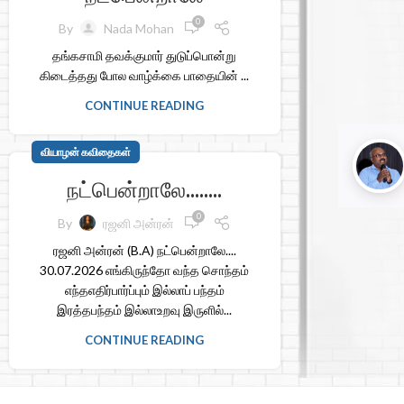
0
By
Nada Mohan
தங்கசாமி தவக்குமார் துடுப்பொன்று
கிடைத்தது போல வாழ்க்கை பாதையின் ...
CONTINUE READING
வியாழன் கவிதைகள்
நட்பென்றாலே……..
0
By
ரஜனி அன்ரன்
ரஜனி அன்ரன் (B.A) நட்பென்றாலே....
30.07.2026 எங்கிருந்தோ வந்த சொந்தம்
எந்தஎதிர்பார்ப்பும் இல்லாப் பந்தம்
இரத்தபந்தம் இல்லாஉறவு இருளில்...
CONTINUE READING