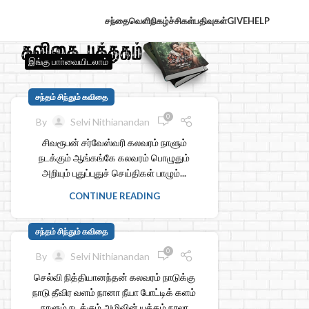
சந்தைவெளி
நிகழ்ச்சிகள்
பதிவுகள்
GIVE
HELP
இங்கு பாா்வையிடலாம்
சந்தம் சிந்தும் கவிதை
0
By
Selvi Nithianandan
சிவரூபன் சர்வேஸ்வரி கலவரம் நாளும்
நடக்கும் ஆங்கங்கே கலவரம் பொழுதும்
அறியும் புதுப்புதுச் செய்திகள் பாழும்...
CONTINUE READING
சந்தம் சிந்தும் கவிதை
0
By
Selvi Nithianandan
செல்வி நித்தியானந்தன் கலவரம் நாடுக்கு
நாடு தீவிர வளம் நானா நீயா போட்டிக் களம்
நாளும் நடக்கும் அழிவின் யுத்தம் நாலா