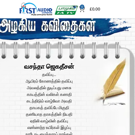
0
£
0.00
வசந்தா ஜெகதீசன்
தவிப்பு…
ஆயிரம் கோணத்தில் தவிப்பு
அவலத்தில் துடிப்பது மனசு
காயத்தின் வலிகள் கணதி
கடந்திடும் வாழ்வோ அவதி
தாயகத் தவிப்பே மிகுதி
தணியாத தாகத்தின் நியதி
ஏதிலி வாழ்வின் தவிப்பு
எண்ணற்ற உயிர்கள் இழப்பு
நாடோடி மைந்தராய் நாங்கள்