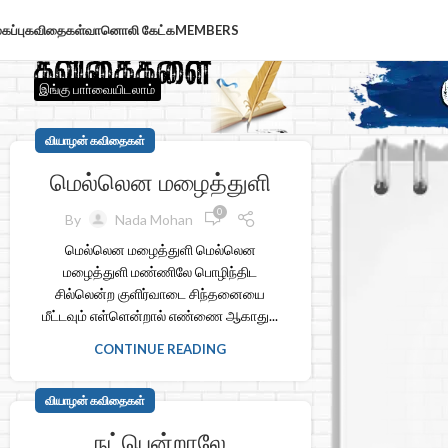
கப்பு
கவிதைகள்
வானொலி கேட்க
MEMBERS
இங்கு பாா்வையிடலாம்
வியாழன் கவிதைகள்
மெல்லென மழைத்துளி
0
By
Nada Mohan
மெல்லென மழைத்துளி மெல்லென
மழைத்துளி மண்ணிலே பொழிந்திட
சில்லென்ற குளிர்வாடை சிந்தனையை
மீட்டவும் எள்ளென்றால் எண்ணை ஆகாது...
CONTINUE READING
வியாழன் கவிதைகள்
நட்பென்றாலே