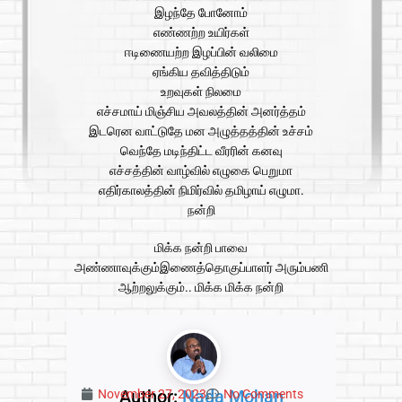
இழந்தே போனோம்
எண்ணற்ற உயிர்கள்
ஈடிணையற்ற இழப்பின் வலிமை
ஏங்கிய தவித்திடும்
உறவுகள் நிலமை
எச்சமாய் மிஞ்சிய அவலத்தின் அனர்த்தம்
இடரென வாட்டுதே மன அழுத்தத்தின் உச்சம்
வெந்தே மடிந்திட்ட வீரரின் கனவு
எச்சத்தின் வாழ்வில் எழுகை பெறுமா
எதிர்காலத்தின் நிமிர்வில் தமிழாய் எழுமா.
நன்றி
மிக்க நன்றி பாவை
அண்ணாவுக்கும்இணைத்தொகுப்பாளர் அரும்பணி
ஆற்றலுக்கும்.. மிக்க மிக்க நன்றி
Author:
Nada Mohan
November 27, 2023
No Comments