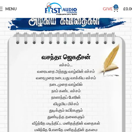
0
GIVE
MENU
£
0.0
வசந்தா ஜெகதீசன்
எச்சம்…
வரையறை அற்றது வாழ்வின் எச்சம்
வரைமுறை உடையது வாக்கிய எச்சம்
நடைமுறை வாழ்வில்
நாம் கண்ட எச்சம்
நாளாந்தப் போரின்
விழுமிய மிச்சம்
துடிக்கும் உயிர்களும்
துண்டித்த தலைகளும்
வீழ்ந்தே மடிந்திட்ட மனிதத்தின் வதைகள்
மலிந்தே போனதே மனிதத்தின் தகமை