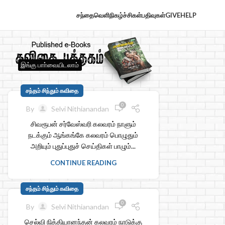
சந்தைவெளி
நிகழ்ச்சிகள்
பதிவுகள்
GIVE
HELP
இங்கு பாா்வையிடலாம்
சந்தம் சிந்தும் கவிதை
0
By
Selvi Nithianandan
சிவரூபன் சர்வேஸ்வரி கலவரம் நாளும்
நடக்கும் ஆங்கங்கே கலவரம் பொழுதும்
அறியும் புதுப்புதுச் செய்திகள் பாழும்...
CONTINUE READING
சந்தம் சிந்தும் கவிதை
0
By
Selvi Nithianandan
செல்வி நித்தியானந்தன் கலவரம் நாடுக்கு