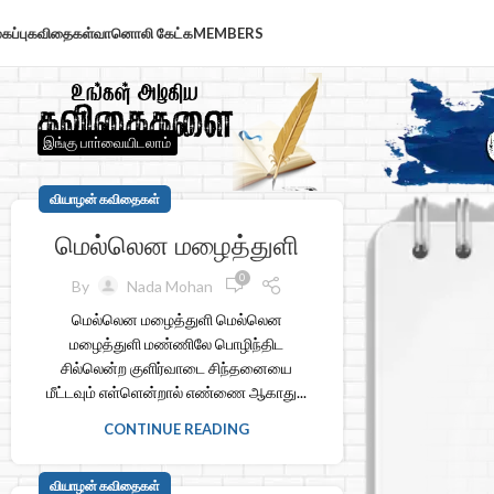
கப்பு
கவிதைகள்
வானொலி கேட்க
MEMBERS
இங்கு பாா்வையிடலாம்
வியாழன் கவிதைகள்
மெல்லென மழைத்துளி
0
By
Nada Mohan
மெல்லென மழைத்துளி மெல்லென
மழைத்துளி மண்ணிலே பொழிந்திட
சில்லென்ற குளிர்வாடை சிந்தனையை
மீட்டவும் எள்ளென்றால் எண்ணை ஆகாது...
CONTINUE READING
வியாழன் கவிதைகள்