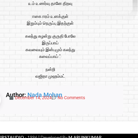
௨ம் ௨ணர்வு தானே திறவு
ஈகை ஈரம் ௨னக்குள்
இறும்பும் நெ௫ப்பு இதற்குள்
கலந்து சுழன்று கு௫தி போலே
இ௫ப்பாய்
கவவையும் இன்பமும் கலந்து
சுவைப்பாய்்
நன்றி
வஜிதா முஹம்மட்
Author:
Nada Mohan
December 14, 2024
No Comments
FIRSTAUDIO
- 1996
| Developed By
M.ARUNKUMAR
.