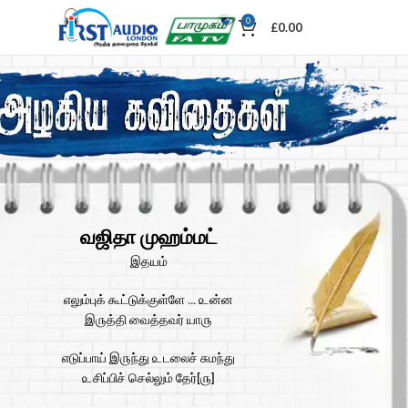
0
£
0.00
வஜிதா முஹம்மட்
இதயம்
எலும்புக் கூட்டுக்குள்ளே … ௨ன்ன
இ௫த்தி வைத்தவர் யா௫
எடுப்பாய் இ௫ந்து ௨டலைச் சுமந்து
௨சிப்பிச் செல்லும் தேர்[௫]