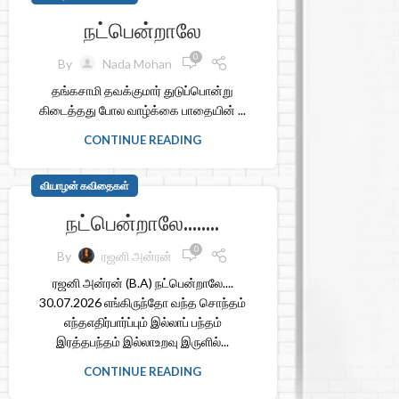
நட்பென்றாலே
0
By
Nada Mohan
தங்கசாமி தவக்குமார் துடுப்பொன்று
கிடைத்தது போல வாழ்க்கை பாதையின் ...
CONTINUE READING
வியாழன் கவிதைகள்
நட்பென்றாலே……..
0
By
ரஜனி அன்ரன்
ரஜனி அன்ரன் (B.A) நட்பென்றாலே....
30.07.2026 எங்கிருந்தோ வந்த சொந்தம்
எந்தஎதிர்பார்ப்பும் இல்லாப் பந்தம்
இரத்தபந்தம் இல்லாஉறவு இருளில்...
CONTINUE READING