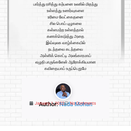
பார்த்து ரசித்து கற்பனை உலகில் மிதந்து
உள்ளத்து உணர்வுகளை
உரிமை வேட்கைதனை
சில பொய் புழுகலை
கள்ளமற்ற உள்ளத்தால்
கணக்கெடுத்து அதை
இவ்வுலக வாழ்க்கையில்
நடந்தவை கடந்தவை
அள்ளிக் கொட்டி அலங்காரமாய்
எழுதி பாருங்களேன் ஆரோக்கியமான
கவிதையாய் உருப்பெறுமே
Author:
Nada Mohan
January 1, 2022
No Comments