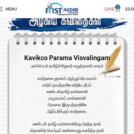
0
GIVE
MENU
£
0.0
Kavikco Parama Visvalingam
புலம்பெயர் தமிழ்ச்சிறுவர் எழுத்தாளர் மாதம்
காற்றலை ஞானம் ஆற்;றுப்பிர வாகம்
கடும் தவத்தாலே ஏற்றிய தீபம்
லண்டன்தமிழ் வானொலி
பாமுகமாய் காணொளி
அகவை இருபத்தாறிலே
ஆர்ப்பரிக்கும் காற்றலை.
லண்டன் தமிழ் வானொலிக்கு பிறந்த நாள்
தொண்டு செய்யும் எண்ணமது வளர்ந்த நாள்