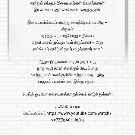
என்றும் எங்கும் இளையவர்கள் நிறைந்தநாள்
இயலாமை எனும் எண்ணம் மறைந்தநாள்.
இளையவர்க்காய் எடுத்து வைத்தோம் பல அடி –
சிறுவர்
எழுத்தாளர் மாதமெனும் திருவடி
ஆனி மாதம் முப்பது நாள் திருப்பணி – அது
புலம்பெயர் தமிழ் சிறுவர் எழுத்தாளர் மாதம்
ஆறுவழி தானமைக்கும் ஓடிப் பாரு
நூறு வழி தான் திறக்கும் தேடிப் பாரு
ஊற்றுமுகம் உனக்குள்ளே உற்றுப் பாரு – இது
பாமுகப் பயணம் பலர் இங்கு உதயம்.
பெஸ்ற் ஓடியோ கலையகத்தாருக்கெம் வாழ்த்துக்கள்!
கவிக்கோ பரம
விஸ்வலிங்கம்https://www.youtube.com/watch?
v=7ZEgA0HJgOg