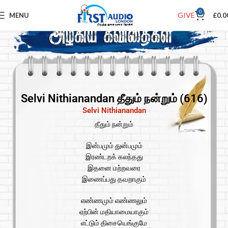
0
GIVE
MENU
£
0.0
Selvi Nithianandan தீதும் நன்றும் (616)
Selvi Nithianandan
தீதும் நன்றும்
இன்பமும் துன்பமும்
இரண்டறக் கலந்தது
இதனை மற்றவரை
இணைப்பது தவறாகும்
எண்ணமும் எண்ணலும்
ஏற்பின் மதியாமையாகும்
எட்டும் திசையெங்குமே