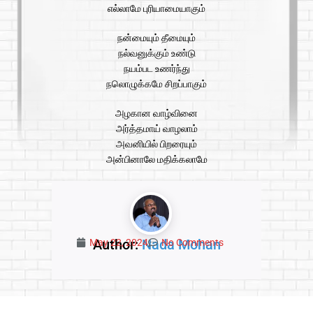
எல்லாமே புரியாமையாகும்
நன்மையும் தீமையும்
நல்வனுக்கும் உண்டு
நயம்பட உணர்ந்து
நலொழுக்கமே சிறப்பாகும்
அழகான வாழ்வினை
அர்த்தமாய் வாழலாம்
அவனியில் பிறரையும்
அன்பினாலே மதிக்கலாமே
Author:
Nada Mohan
May 22, 2024
No Comments