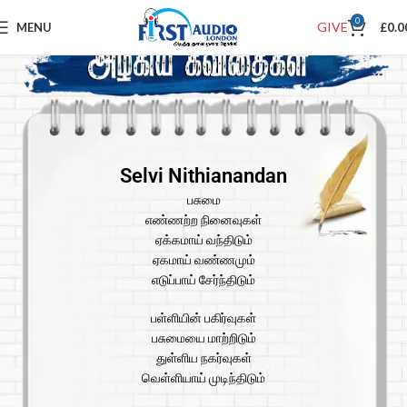
0
GIVE
MENU
£
0.0
Selvi Nithianandan
பசுமை
எண்ணற்ற நினைவுகள்
ஏக்கமாய் வந்திடும்
ஏகமாய் வண்ணமும்
எடுப்பாய் சேர்ந்திடும்
பள்ளியின் பகிர்வுகள்
பசுமையை மாற்றிடும்
துள்ளிய நகர்வுகள்
வெள்ளியாய் முடிந்திடும்