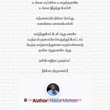
௨ங்கள படிப்பிக்க ௨ழைத்ததாலே
௨ங்கள இழந்து போச்சி
கற்பனையில் நிக்கா செய்து
கனவிலை மனைவியாக்கி
வாழ்ந்துபோட்டேன் ஆறு மனமே
படித்த பெ௫மையில வெறுத்துப்போட்டாய்
பிடித்த வாழ்கைத்துணை வ௫மென்னைத்
தாங்க ஆறுமனமே ஆறு
நன்றி வஜிதா முஹம்மட்
[நிக்கா தி௫மணம்]
Author:
Nada Mohan
October 19, 2023
No Comments