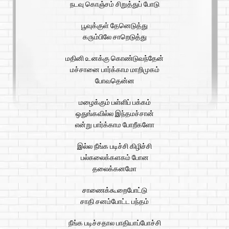
நடவு கொஞ்சம் சிறுத்துப் போடு
பூவுக்குள் தேனெடுத்து
க௫ம்பிலே சாறெடுத்து
மதினி ௨னக்கு கொண்டுவந்தேன்
மச்சானை பார்க்காம மாறிமுகம்
போவதென்ன
மழைக்கும் பள்ளிப் பக்கம்
ஒதுங்கவில்ல இந்தமச்சான்
என்று பார்க்காம போறீகளோ
இல்ல நீங்க படிச்சி கிழிச்சி
பல்கலைக்களகம் போன
தலைக்கனமோ
சாணைக்கூறைபோட்டு
சாதி சனம்போட்ட பந்தம்
நீங்க படிச்சதால பாதியாப்போச்சி