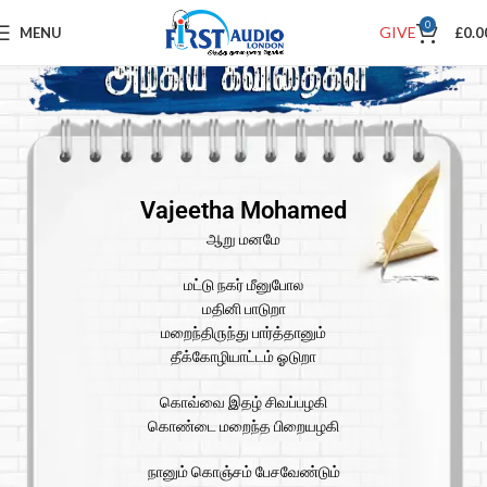
0
GIVE
MENU
£
0.0
Vajeetha Mohamed
ஆறு மனமே
மட்டு நகர் மீனுபோல
மதினி பாடுறா
மறைந்தி௫ந்து பார்த்தானும்
தீக்கோழியாட்டம் ஓடுறா
கொவ்வை இதழ் சிவப்பழகி
கொண்டை மறைந்த பிறையழகி
நானும் கொஞ்சம் பேசவேண்டும்