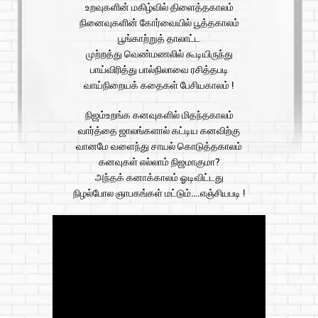
உறவுகளின் மகிழ்வில் திளைத்தகாலம்
நினைவுகளின் கோர்வையில் பூத்தகாலம்
பூங்காற்றுத் தாலாட்ட
முற்றத்து வெண்மணலில் கூடியிருந்து
பாய்விரித்து பால்நிலாவை ரசித்தபடி
வாய்நிறையக் கதைகள் பேசியகாலம் !
நிஜம்உறங்க கனவுகளில் மிதந்தகாலம்
வார்த்தை ஜாலங்களால் கட்டிய கனவிற்கு
வானமே வளைந்து சாயல் கொடுத்தகாலம்
கனவுகள் எல்லாம் நிஜமாகுமா?
அந்தக் கனாக்காலம் ஓடிவிட்டது
நிழல்போல ஞாபகங்கள் மட்டும்….எஞ்சியபடி !