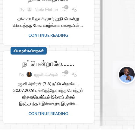
0
By
Nada Mohan
தங்கசாமி தவக்குமார் துடுப்பொன்று
கிடைத்தது போல வாழ்க்கை பாதையின் ...
CONTINUE READING
வியாழன் கவிதைகள்
நட்பென்றாலே……..
0
By
ரஜனி அன்ரன்
ரஜனி அன்ரன் (B.A) நட்பென்றாலே....
30.07.2026 எங்கிருந்தோ வந்த சொந்தம்
எந்தஎதிர்பார்ப்பும் இல்லாப் பந்தம்
இரத்தபந்தம் இல்லாஉறவு இருளில்...
CONTINUE READING