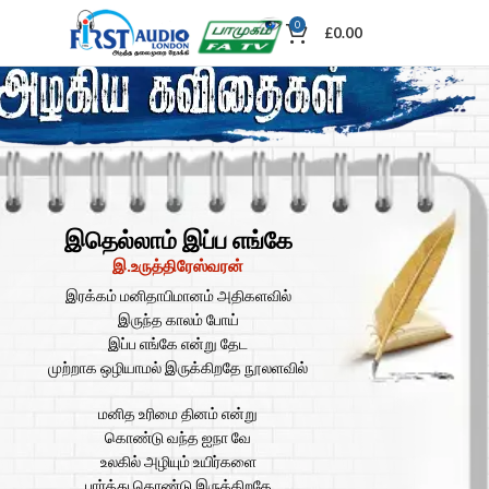
0
£
0.00
இதெல்லாம் இப்ப எங்கே
இ.உருத்திரேஸ்வரன்
இரக்கம் மனிதாபிமானம் அதிகளவில்
இருந்த காலம் போய்
இப்ப எங்கே என்று தேட
முற்றாக ஒழியாமல் இருக்கிறதே நூலளவில்
மனித உரிமை தினம் என்று
கொண்டு வந்த ஐநா வே
உலகில் அழியும் உயிர்களை
பார்த்து கொண்டு இருக்கிறதே