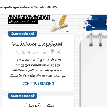
கப்பு
கவிதைகள்
வானொலி கேட்க
MEMBERS
இங்கு பாா்வையிடலாம்
வியாழன் கவிதைகள்
மெல்லென மழைத்துளி
0
By
Nada Mohan
மெல்லென மழைத்துளி மெல்லென
மழைத்துளி மண்ணிலே பொழிந்திட
சில்லென்ற குளிர்வாடை சிந்தனையை
மீட்டவும் எள்ளென்றால் எண்ணை ஆகாது...
CONTINUE READING
வியாழன் கவிதைகள்
நட்பென்றாலே