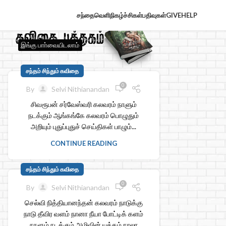
சந்தைவெளி
நிகழ்ச்சிகள்
பதிவுகள்
GIVE
HELP
இங்கு பாா்வையிடலாம்
சந்தம் சிந்தும் கவிதை
0
By
Selvi Nithianandan
சிவரூபன் சர்வேஸ்வரி கலவரம் நாளும்
நடக்கும் ஆங்கங்கே கலவரம் பொழுதும்
அறியும் புதுப்புதுச் செய்திகள் பாழும்...
CONTINUE READING
சந்தம் சிந்தும் கவிதை
0
By
Selvi Nithianandan
செல்வி நித்தியானந்தன் கலவரம் நாடுக்கு
நாடு தீவிர வளம் நானா நீயா போட்டிக் களம்
நாளும் நடக்கும் அழிவின் யுத்தம் நாலா