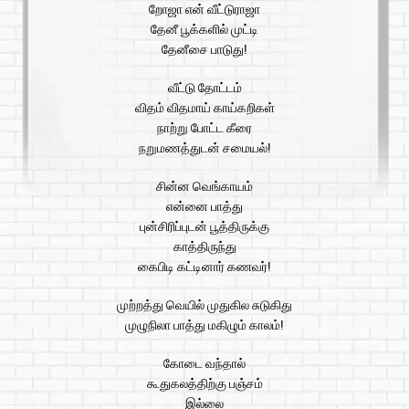
றோஜா என் வீட்டுராஜா
தேனீ பூக்களில் முட்டி
தேனீசை பாடுது!
வீட்டு தோட்டம்
விதம் விதமாய் காய்கறிகள்
நாற்று போட்ட கீரை
நறுமணத்துடன் சமையல்!
சின்ன வெங்காயம்
என்னை பாத்து
புன்சிரிப்புடன் பூத்திருக்கு
காத்திருந்து
கைபிடி கட்டினார் கணவர்!
முற்றத்து வெயில் முதுகில சுடுகிது
முழுநிலா பாத்து மகிழும் காலம்!
கோடை வந்தால்
கூதுகலத்திற்கு பஞ்சம்
இல்லை