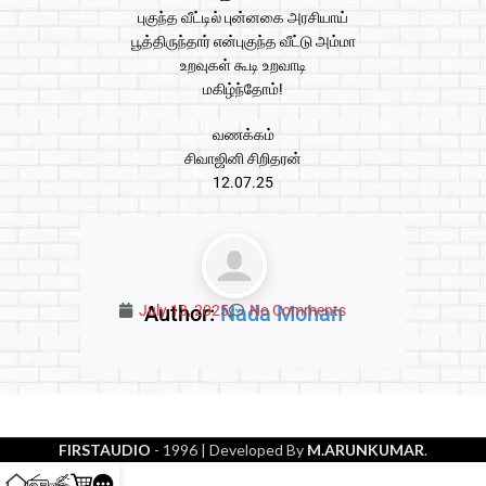
புகுந்த வீட்டில் புன்னகை அரசியாய்
பூத்திருந்தார் என்புகுந்த வீட்டு அம்மா
உறவுகள் கூடி உறவாடி
மகிழ்ந்தோம்!
வணக்கம்
சிவாஜினி சிறிதரன்
12.07.25
Author:
Nada Mohan
July 13, 2025
No Comments
FIRSTAUDIO
- 1996
| Developed By
M.ARUNKUMAR
.