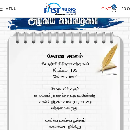
0
GIVE
MENU
£
0.0
கோடைகாலம்
சிவாஜினி சிறிதரன் சந்த கவி
இலக்கம் _195
“கோடைகாலம்”
கோடையில் வரும்
வாடைகாற்று வசந்தத்தை வரவேற்கிது
வசலில் நிற்கும் வாழையடி வாழை
வந்தனம் கூறுது !
வண்ண வண்ண பூக்கள்
கண்ணை பறிக்கிது