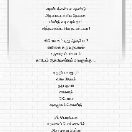
அண்டங்கள் பல ஆண்டு
அடிமையாக்கிய தேவரை
மீண்டு வர வரம் தா !
சித்தமாண்ட சிவ தாண்டவா !
விமோசனம் ஏது ஆகுமோ ?
காரிகை கரு உருவாமல்
உருவாகும் மகவால்
காரியம் ஆகவேண்டும் அவனுக்கு !…
சத்திய உபஜாரம்
வாம தேவம்
தற்புருசம்
ஈசானம்
அகோரம்
அகமுகம் கொண்டு
தீப் பொறியாக
சரவணப் பொய்கையில்
ஆறு மகவு பெற்று