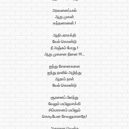
அரவனைப்பால்
ஆறு முகன்
கந்தனானன் !
ஆதி பராசக்தி
வேல் கொண்டு
நீ அஞ்சும் போது !
ஆறு முகனை நினை !!!…
ஐந்து சேனைகளை
ஐந்து நாளில் அழித்து
ஆறாம் நாள்
வேல் கொண்டு
சூரனைப் பிளந்து
வேலும் மயிலுமாக்கி
சிம்மாசனம் மயிலும்
கொடியேன சேவலுமானதே!
அசுரனை வென்ற