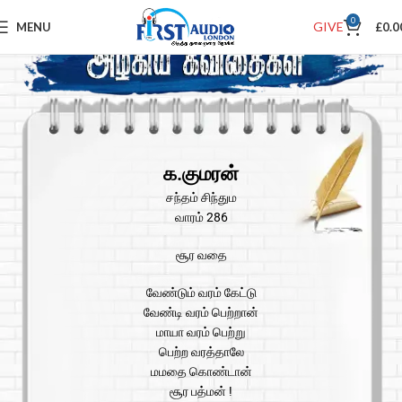
0
GIVE
MENU
£
0.0
க.குமரன்
சந்தம் சிந்தும
வாரம் 286
சூர வதை
வேண்டும் வரம் கேட்டு
வேண்டி வரம் பெற்றான்
மாயா வரம் பெற்று
பெற்ற வரத்தாலே
மமதை கொண்டான்
சூர பத்மன் !