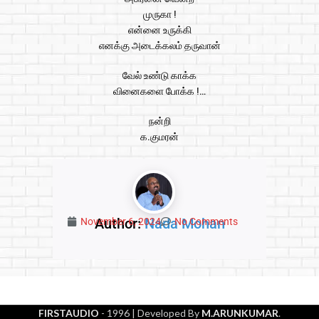
முருகா !
என்னை உருக்கி
எனக்கு அடைக்கலம் தருவான்
வேல் உண்டு காக்க
வினைகளை போக்க !…
நன்றி
க.குமரன்
Author:
Nada Mohan
November 6, 2024
No Comments
FIRSTAUDIO
- 1996
| Developed By
M.ARUNKUMAR
.