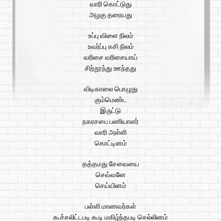
வாரி கொட்டுது
அழகு தரையது
உப்பு விளை நிலம்
உவர்ப்பு கசி நிலம்
வரிசை வரிசையாய்
சிற்றூந்து ஊந்தது
விடிகாலை பொழுது
கும்மெண்ட
இருட்டு
நகரசபை பணியாளர்
வாரி அள்ளி
கொட்டினம்
தத்தமது சேவையை
செவ்வனே
செய்யினம்
பள்ளி மாணவர்கள்
கூச்சலிட்டபடி கூடி மகிழ்ந்தபடி செல்லினம்