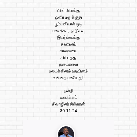
மின் விளக்கு
ஒளிர மறுக்குது
பூம்பனியால் மூடி
பணக்கார நாடுகள்
இயற்கைக்கு
சவாலாய்
சாலையை
சரிபாத்து
தடைகளை
உடைக்கினம் உதவினம்
உன்னத பணியது!
நன்றி
வணக்கம்
சிவாஜினி சிறிதரன்
30.11.24