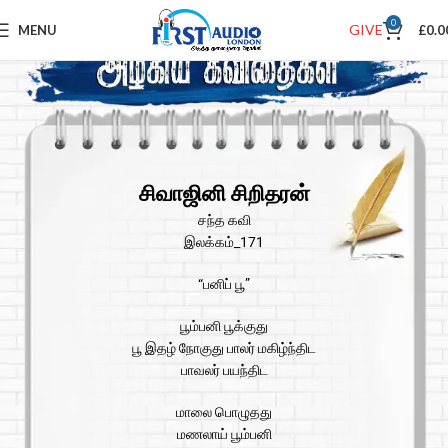
0
GIVE
MENU
£
0.0
சிவாஜினி சிறிதரன்
சந்த கவி
இலக்கம்_171
“பனிப் பூ”
பூம்பனி பூக்குது
பூ இதழ் நோகுது பாலர் மகிழ்ந்திட
பாவலர் பயந்திட
மாலை பொழுதது
மணலாய் பூம்பனி